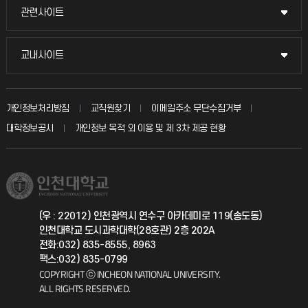
묻고 답하기
관련사이트
관련사이트
시설예약
불친절신고
국방헬프콜
교내사이트
교내사이트
인터넷증명
자주 묻는 질문(FAQ)
발전기금
교수회
입학안내
개인정보처리방침
교직원찾기
이메일주소 무단수집거부
칭찬마당
산학협력단
교육혁신본부
대학정보공시
개인정보 목적 외 이용 및 제 3차 제공 현황
직원채용
학생서비스 지킴이
소비자생활협동조합
국제교류과
취업정보(학생)
총동문회
국제지원과
(우 : 22012) 인천광역시 연수구 아카데미로 119(송도동)
인천대학교 도시과학대학(28호관) 2층 202A
공자아카데미
전화:032) 835-8555, 8963
팩스:032) 835-0799
기초교육원
COPYRIGHT ⓒ INCHEON NATIONAL UNIVERSITY.
ALL RIGHTS RESERVED.
공학교육혁신센터