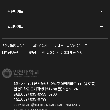
교수채용
묻고 답하기
관련사이트
관련사이트
시설예약
불친절신고
국방헬프콜
교내사이트
교내사이트
인터넷증명
자주 묻는 질문(FAQ)
발전기금
교수회
입학안내
개인정보처리방침
교직원찾기
이메일주소 무단수집거부
칭찬마당
산학협력단
교육혁신본부
대학정보공시
개인정보 목적 외 이용 및 제 3차 제공 현황
직원채용
학생서비스 지킴이
소비자생활협동조합
국제교류과
취업정보(학생)
총동문회
국제지원과
(우 : 22012) 인천광역시 연수구 아카데미로 119(송도동)
인천대학교 도시과학대학(28호관) 2층 202A
공자아카데미
전화:032) 835-8555, 8963
팩스:032) 835-0799
기초교육원
COPYRIGHT ⓒ INCHEON NATIONAL UNIVERSITY.
ALL RIGHTS RESERVED.