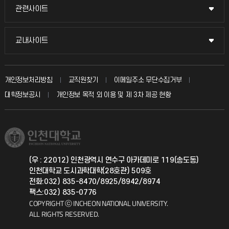
묻고 답하기
관련사이트
관련사이트
시설예약
불친절신고
국방헬프콜
교내사이트
교내사이트
인터넷증명
자주 묻는 질문(FAQ)
발전기금
교수회
입학안내
개인정보처리방침
교직원찾기
이메일주소 무단수집거부
칭찬마당
산학협력단
교육혁신본부
대학정보공시
개인정보 목적 외 이용 및 제 3차 제공 현황
직원채용
학생서비스 지킴이
소비자생활협동조합
국제교류과
취업정보(학생)
총동문회
국제지원과
(우 : 22012) 인천광역시 연수구 아카데미로 119(송도동)
인천대학교 도시과학대학(28호관) 509호
공자아카데미
전화:032) 835-8470/8925/8942/8974
팩스:032) 835-0776
기초교육원
COPYRIGHT ⓒ INCHEON NATIONAL UNIVERSITY.
ALL RIGHTS RESERVED.
공학교육혁신센터