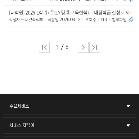
[대학원] 2026-1학기 (①GA 및 ②교육협력) 교내장학금 신청서 제출 안내
작성자
작성일
조회수
첨부파일
도시건축학부
2026.03.13
1113
1
5
주요서비스
주요서비스
교무회의방송
서비스 지킴이
서비스 지킴이
교수채용