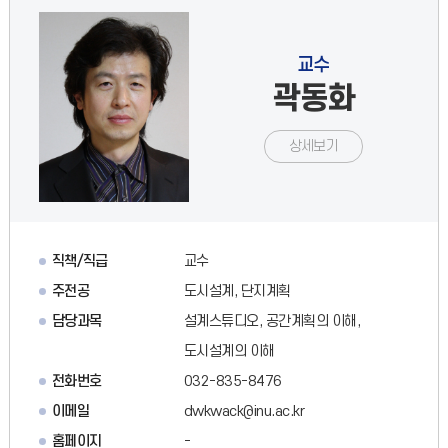
교수
곽동화
상세보기
직책/직급
교수
주전공
도시설계, 단지계획
담당과목
설계스튜디오, 공간계획의 이해,
도시설계의 이해
전화번호
032-835-8476
이메일
dwkwack@inu.ac.kr
홈페이지
-