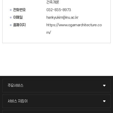
건축개론
전화번호
032-835-8973
이메일
hankyukim@inu.ac.kr
홈페이지
https://www.ogamarchitecture.co
m/
주요서비스
주요서비스
교무회의방송
서비스 지킴이
서비스 지킴이
교수채용