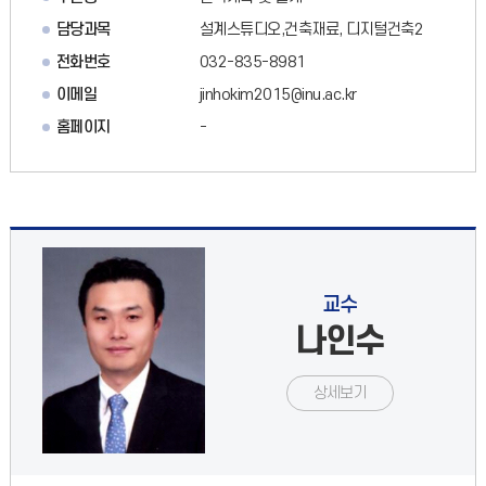
담당과목
설계스튜디오,건축재료, 디지털건축2
전화번호
032-835-8981
이메일
jinhokim2015@inu.ac.kr
홈페이지
-
교수
나인수
상세보기