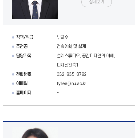
상세보기
직책/직급
부교수
주전공
건축계획 및 설계
담당과목
설계스튜디오, 공간디자인의 이해,
디지털건축1
전화번호
032-835-8782
이메일
ty.lee@inu.ac.kr
홈페이지
-