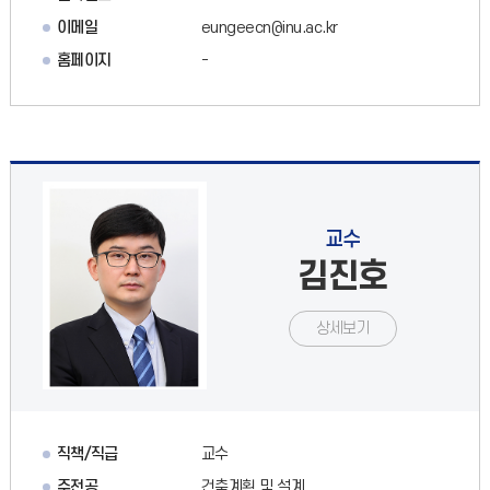
이메일
eungeecn@inu.ac.kr
홈페이지
-
교수
김진호
상세보기
직책/직급
교수
주전공
건축계획 및 설계