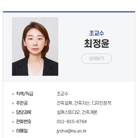
조교수
최정윤
상세보기
직책/직급
조교수
주전공
건축설계, 건축자산, 디자인정책
담당과목
설계스튜디오, 건축개론
전화번호
032-835-8784
이메일
jychoi@inu.ac.kr