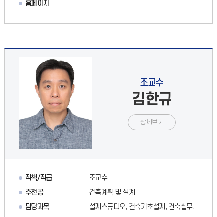
홈페이지
-
조교수
김한규
상세보기
직책/직급
조교수
주전공
건축계획 및 설계
담당과목
설계스튜디오, 건축기초설계, 건축실무,