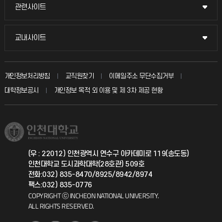
묻고 답하기
관련사이트
관련사이트
시설예약
불친절신고
국방헬프콜
교내사이트
교내사이트
인터넷증명
자주 묻는 질문(FAQ)
발전기금
교수회
입학안내
개인정보처리방침
교직원찾기
이메일주소 무단수집거부
칭찬마당
산학협력단
교육혁신본부
대학정보공시
개인정보 목적 외 이용 및 제 3차 제공 현황
직원채용
학생서비스 지킴이
소비자생활협동조합
국제교류과
취업정보(학생)
총동문회
국제지원과
(우 : 22012) 인천광역시 연수구 아카데미로 119(송도동)
인천대학교 도시과학대학(28호관) 509호
공자아카데미
전화:032) 835-8470/8925/8942/8974
팩스:032) 835-0776
기초교육원
COPYRIGHT ⓒ INCHEON NATIONAL UNIVERSITY.
ALL RIGHTS RESERVED.
공학교육혁신센터