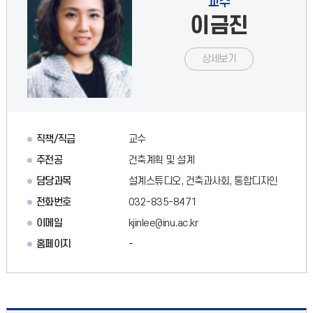
교수
이금진
상세보기
직책/직급
교수
주전공
건축계획 및 설계
담당과목
설계스튜디오, 건축과사회, 통합디자인
전화번호
032-835-8471
이메일
kjinlee@inu.ac.kr
홈페이지
-