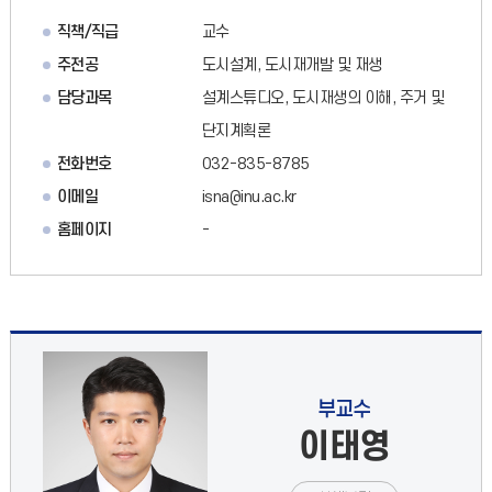
직책/직급
교수
주전공
도시설계, 도시재개발 및 재생
담당과목
설계스튜디오, 도시재생의 이해, 주거 및
단지계획론
전화번호
032-835-8785
이메일
isna@inu.ac.kr
홈페이지
-
부교수
이태영