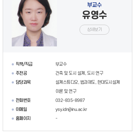
부교수
유영수
상세보기
직책/직급
부교수
주전공
건축 및 도시 설계, 도시 연구
담당과목
설계스튜디오, 법과제도, 현대도시설계
이론 및 연구
전화번호
032-835-8987
이메일
ysy.idn@inu.ac.kr
홈페이지
-