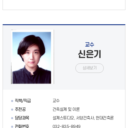
교수
신은기
상세보기
직책/직급
교수
주전공
건축설계 및 이론
담당과목
설계스튜디오, 서양건축사, 현대건축론
전화번호
032-835-8949