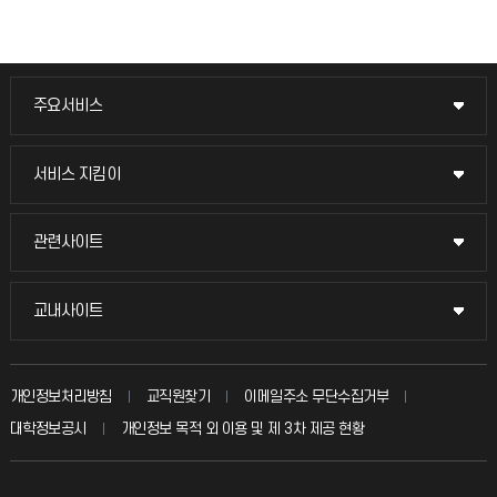
주요서비스
주요서비스
교무회의방송
서비스 지킴이
서비스 지킴이
교수채용
묻고 답하기
관련사이트
관련사이트
시설예약
불친절신고
국방헬프콜
교내사이트
교내사이트
인터넷증명
자주 묻는 질문(FAQ)
발전기금
교수회
입학안내
개인정보처리방침
교직원찾기
이메일주소 무단수집거부
칭찬마당
산학협력단
교육혁신본부
대학정보공시
개인정보 목적 외 이용 및 제 3차 제공 현황
직원채용
학생서비스 지킴이
소비자생활협동조합
국제교류과