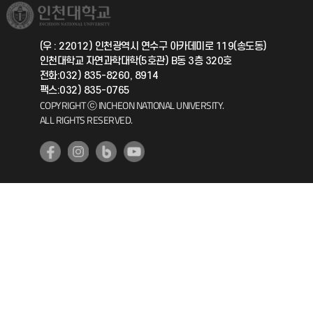
취업정보(학생)
총동문회
국제지원과
(우 : 22012) 인천광역시 연수구 아카데미로 119(송도동)
인천대학교 자연과학대학(5호관) B동 3층 320호
공자아카데미
전화:032) 835-8260, 8914
팩스:032) 835-0765
기초교육원
COPYRIGHT ⓒ INCHEON NATIONAL UNIVERSITY.
ALL RIGHTS RESERVED.
공학교육혁신센터
대학생활상담센터
사회봉사센터
생활원
원격지원