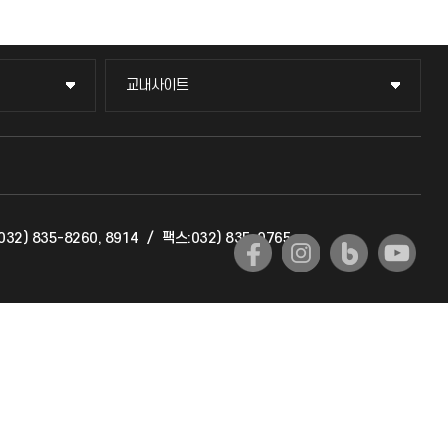
교내사이트
교내사이트
교수회
교육혁신본부
32) 835-8260, 8914
/
팩스:032) 835-0765
국제교류과
국제지원과
공자아카데미
기초교육원