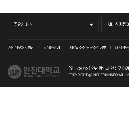
주요서비스
서비스 지킴
주요서비스
서비스 지킴
교무회의방송
묻고 답하기
개인정보처리방침
교직원찾기
이메일주소 무단수집거부
대학정보
교수채용
불친절신고
(우 : 22012) 인천광역시 연수구 
시설예약
자주 묻는 질문
COPYRIGHT ⓒ INCHEON NATIONAL UN
인터넷증명
칭찬마당
입학안내
학생서비스 
직원채용