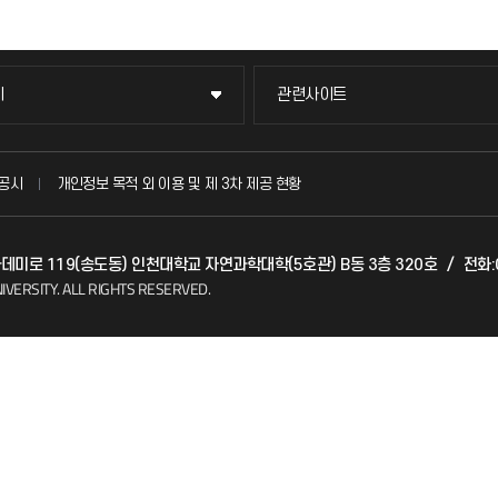
이
관련사이트
이
관련사이트
국방헬프콜
공시
개인정보 목적 외 이용 및 제 3차 제공 현황
발전기금
아카데미로 119(송도동) 인천대학교 자연과학대학(5호관) B동 3층 320호
/
전화:0
(FAQ)
산학협력단
IVERSITY.
ALL RIGHTS RESERVED.
소비자생활협동조합
지킴이
총동문회