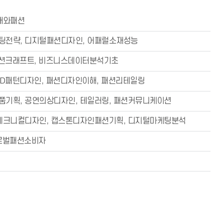
채와패션
팅전략, 디지털패션디자인, 어패럴소재성능
패션크래프트, 비즈니스데이터분석기초
3D패턴디자인, 패션디자인이해, 패션리테일링
품기획, 공연의상디자인, 테일러링, 패션커뮤니케이션
 테크니컬디자인, 캡스톤디자인패션기획, 디지털마케팅분석
글로벌패션소비자