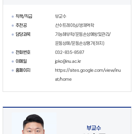
직책/직급
부교수
주전공
선수트레이닝/생체역학
담당과목
기능해부학/운동손상예방및관리/
운동상해/운동손상평가(하지)
전화번호
032-835-8587
이메일
jpko@inu.ac.kr
홈페이지
https://sites.google.com/view/inu
at/home
부교수