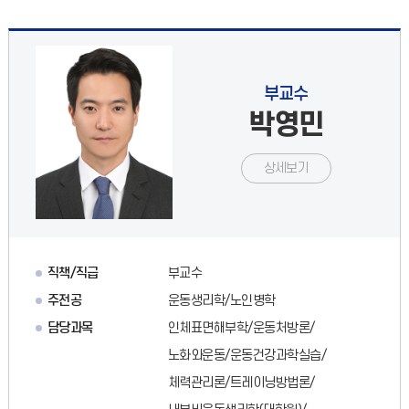
부교수
박영민
상세보기
직책/직급
부교수
주전공
운동생리학/노인병학
담당과목
인체표면해부학/운동처방론/
노화와운동/운동건강과학실습/
체력관리론/트레이닝방법론/