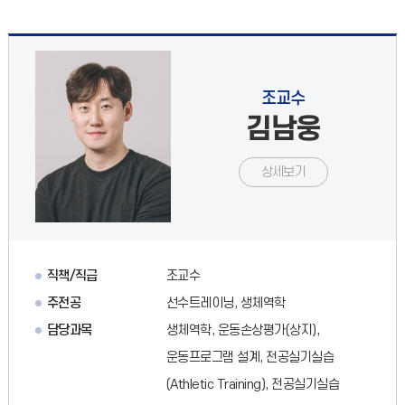
조교수
김남웅
상세보기
직책/직급
조교수
주전공
선수트레이닝, 생체역학
담당과목
생체역학, 운동손상평가(상지),
운동프로그램 설계, 전공실기실습
(Athletic Training), 전공실기실습