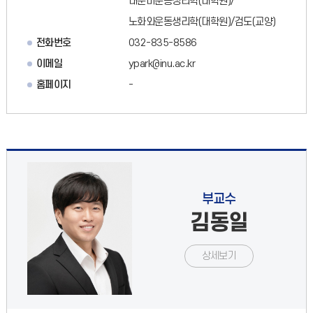
내분비운동생리학(대학원)/
노화와운동생리학(대학원)/검도(교양)
전화번호
032-835-8586
이메일
ypark@inu.ac.kr
홈페이지
-
부교수
김동일
상세보기