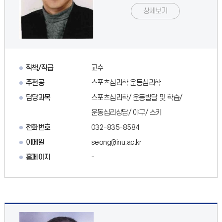
상세보기
직책/직급
교수
주전공
스포츠심리학 운동심리학
담당과목
스포츠심리학/ 운동발달 및 학습/
운동심리상담/ 야구/ 스키
전화번호
032-835-8584
이메일
seong@inu.ac.kr
홈페이지
-