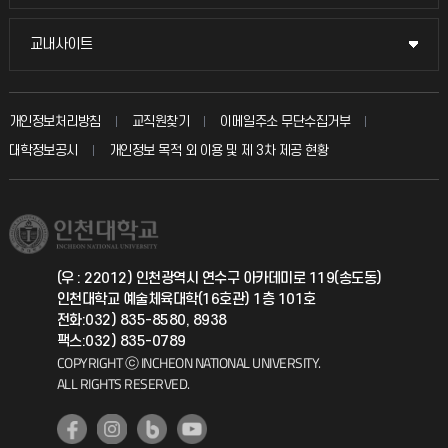
시설예약
불친절신고
국방헬프콜
교내사이트
교내사이트
인터넷증명
자주 묻는 질문(FAQ)
발전기금
교수회
입학안내
개인정보처리방침
교직원찾기
이메일주소 무단수집거부
칭찬마당
산학협력단
교육혁신본부
대학정보공시
개인정보 목적 외 이용 및 제 3차 제공 현황
직원채용
학생서비스 지킴이
소비자생활협동조합
국제교류과
취업정보(학생)
총동문회
국제지원과
(우 : 22012) 인천광역시 연수구 아카데미로 119(송도동)
인천대학교 예술체육대학(16호관) 1층 101호
공자아카데미
전화:032) 835-8580, 8938
팩스:032) 835-0789
기초교육원
COPYRIGHT ⓒ INCHEON NATIONAL UNIVERSITY.
ALL RIGHTS RESERVED.
공학교육혁신센터