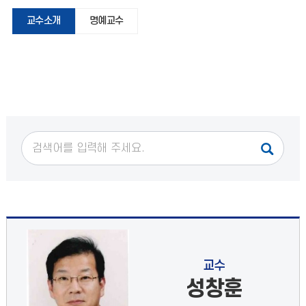
교수소개
명예교수
교수
성창훈