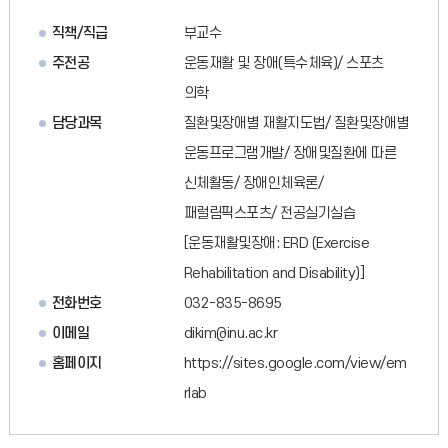
직책/직급
부교수
주전공
운동재활 및 장애(특수체육)/ 스포츠
의학
담당과목
질환및장애별 재활지도법/ 질환및장애별
운동프로그램개발/ 장애및질환에 따른
신체활동/ 장애인체육론/
패럴림픽스포츠/ 전공실기실습
[운동재활및장애: ERD (Exercise
Rehabilitation and Disability)]
전화번호
032-835-8695
이메일
dikim@inu.ac.kr
홈페이지
https://sites.google.com/view/em
rlab