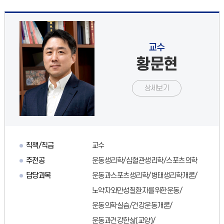
교수
황문현
상세보기
직책/직급
교수
주전공
운동생리학/심혈관생리학/스포츠의학
담당과목
운동과스포츠생리학/병태생리학개론/
노약자와만성질환자를위한운동/
운동의학실습/건강운동개론/
운동과건강한삶(교양)/