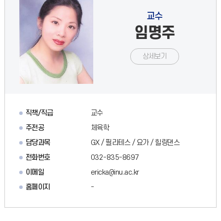
교수
임명주
상세보기
직책/직급
교수
주전공
체육학
담당과목
GX / 필라테스 / 요가 / 힐링댄스
전화번호
032-835-8697
이메일
ericka@inu.ac.kr
홈페이지
-