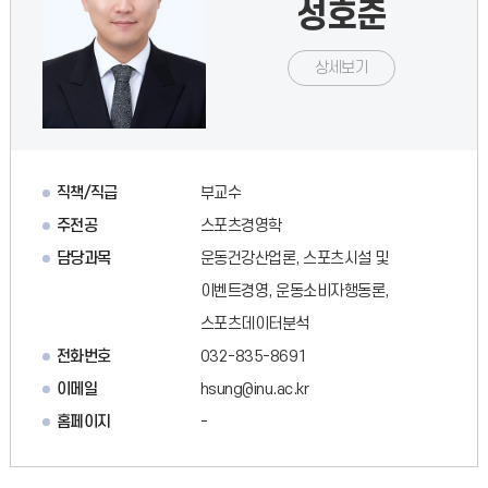
성호준
상세보기
직책/직급
부교수
주전공
스포츠경영학
담당과목
운동건강산업론, 스포츠시설 및
이벤트경영, 운동소비자행동론,
스포츠데이터분석
전화번호
032-835-8691
이메일
hsung@inu.ac.kr
홈페이지
-