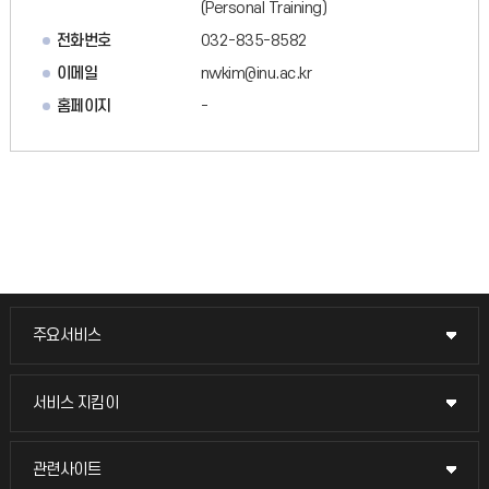
(Personal Training)
전화번호
032-835-8582
이메일
nwkim@inu.ac.kr
홈페이지
-
주요서비스
주요서비스
교무회의방송
서비스 지킴이
서비스 지킴이
교수채용
묻고 답하기
관련사이트
관련사이트