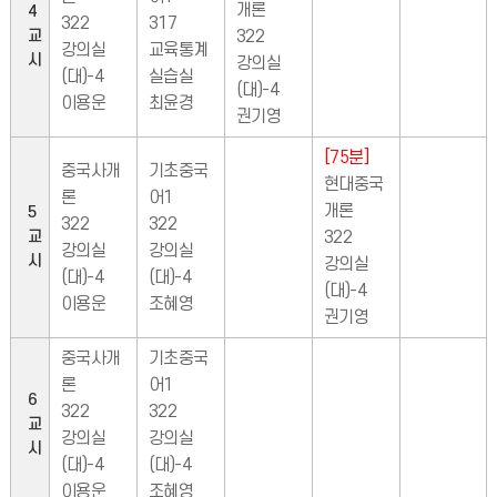
개론
4
322
317
교
322
강의실
교육통계
시
강의실
(대)-4
실습실
(대)-4
이용운
최윤경
권기영
[75분]
중국사개
기초중국
현대중국
론
어1
개론
5
322
322
교
322
강의실
강의실
시
강의실
(대)-4
(대)-4
(대)-4
이용운
조혜영
권기영
중국사개
기초중국
론
어1
6
322
322
교
강의실
강의실
시
(대)-4
(대)-4
이용운
조혜영