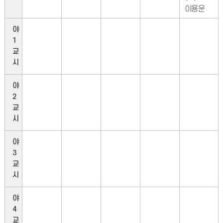
이용운
야
1
교
시
야
2
교
시
야
3
교
시
야
4
교