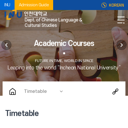
KOREAN
INU
Admission Guide
Dept. of Chinese Language &
Cultural Studies
Academic Courses
Timetable
Timetable