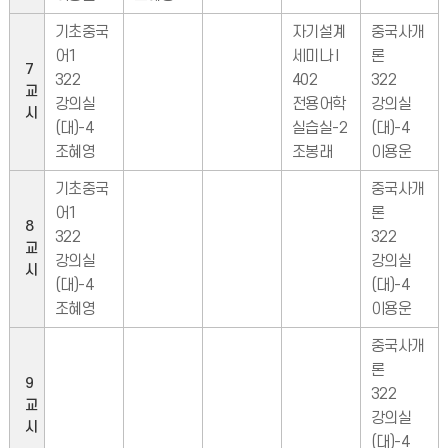
기초중국
자기설계
중국사개
어1
세미나 I
론
7
322
402
322
교
강의실
전용어학
강의실
시
(대)-4
실습실-2
(대)-4
조혜영
조봉래
이용운
기초중국
중국사개
어1
론
8
322
322
교
강의실
강의실
시
(대)-4
(대)-4
조혜영
이용운
중국사개
론
9
322
교
강의실
시
(대)-4