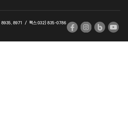
교육혁신본부
 8935, 8971
/
팩스:032) 835-0786
국제교류과
국제지원과
공자아카데미
기초교육원
공학교육혁신센터
대학생활상담센터
사회봉사센터
생활원