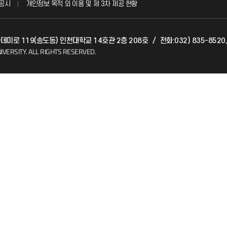
공시
개인정보 목적 외 이용 및 제 3차 제공 현황
발전기금
아카데미로 119(송도동) 인천대학교 14호관 2층 208호
/
전화:032) 835-8520,
(FAQ)
산학협력단
IVERSITY.
ALL RIGHTS RESERVED.
소비자생활협동조합
지킴이
총동문회