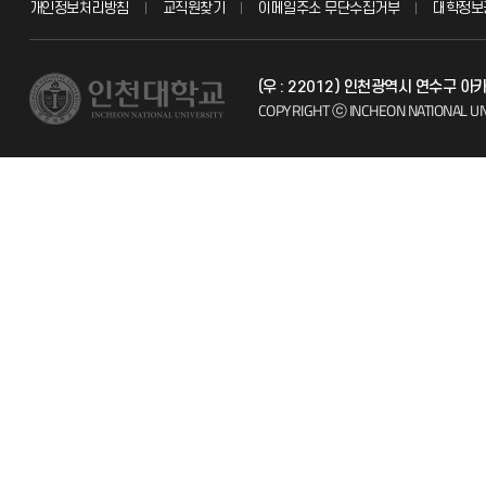
개인정보처리방침
교직원찾기
이메일주소 무단수집거부
대학정보
교수채용
불친절신고
(우 : 22012) 인천광역시 연수구 
시설예약
자주 묻는 질문
COPYRIGHT ⓒ INCHEON NATIONAL UN
인터넷증명
칭찬마당
입학안내
학생서비스 
직원채용
취업정보(학생)