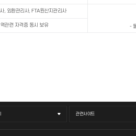
세사, 외환관리사, FTA원산지관리사
무역관련 자격증 동시 보유
-
이
관련사이트
이
관련사이트
국방헬프콜