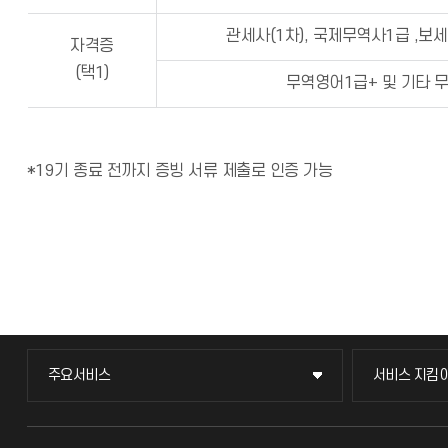
관세사(1차), 국제무역사1급 ,보
자격증
(택1)
무역영어1급+ 및 기타 
*19기 종료 전까지 증빙 서류 제출로 인증 가능
주요서비스
서비스 지킴
주요서비스
서비스 지킴
교무회의방송
묻고 답하기