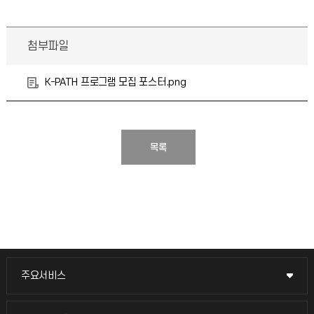
첨부파일
K-PATH 프로그램 모집 포스터.png
목록
주요서비스
주요서비스
교무회의방송