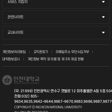
서비스 지킴이
서비스 지킴이
교수채용
묻고 답하기
관련사이트
관련사이트
시설예약
불친절신고
국방헬프콜
교내사이트
교내사이트
인터넷증명
자주 묻는 질문(FAQ)
발전기금
교수회
입학안내
개인정보처리방침
교직원찾기
이메일주소 무단수집거부
칭찬마당
산학협력단
교육혁신본부
대학정보공시
개인정보 목적 외 이용 및 제 3차 제공 현황
직원채용
학생서비스 지킴이
소비자생활협동조합
국제교류과
취업정보(학생)
총동문회
국제지원과
(우: 21999) 인천광역시 연수구 갯벌로 12 미추홀별관 A동 5층 5
전화:032) 835-
공자아카데미
9634,9635,9642~9644,9667~9670,9683,9686,9687,987
COPYRIGHT ⓒ INCHEON NATIONAL UNIVERSITY.
기초교육원