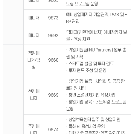
매니저
9665
토링 프로그램 운영
예비창업패키지 기업관리, PMS 및 E
매니저
9873
RP 관리
딥테크(친환경에너지) 예비창업자 발
매니저
9692
굴‧육성 지원
· 기업지원팀(INU Partners) 업무 총
책임매
괄 및 기획
니저/팀
9668
· 스타트업 발굴 및 투자 검토
장
· 투자 펀드 조성 및 운영
· 창업기업 실증 · 사업화 및 공공 판
로지원 사업
선임매
9669
· 청년 소셜벤처기업 육성사업
니저
· 창업기업 교육 · 네트워킹 프로그램
운영
· 창업보육센터 입주 및 창업지원
주임매
· 특화 BI 육성사업 운영
9874
니저
· 대학 창업공용공간 입주 관리(미추