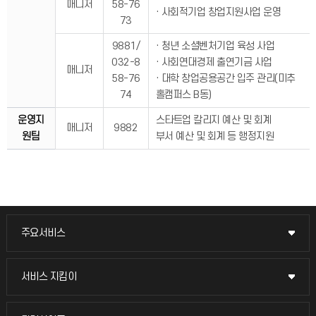
매니저
58-76
· 사회적기업 창업지원사업 운영
73
9881/
· 청년 소셜벤처기업 육성 사업
032-8
· 사회연대경제 출연기금 사업
매니저
58-76
· 대학 창업공용공간 입주 관리(미추
74
홀캠퍼스 B동)
운영지
스타트업 칼리지 예산 및 회계
매니저
9882
원팀
부서 예산 및 회계 등 행정지원
주요서비스
주요서비스
교무회의방송
서비스 지킴이
서비스 지킴이
교수채용
묻고 답하기