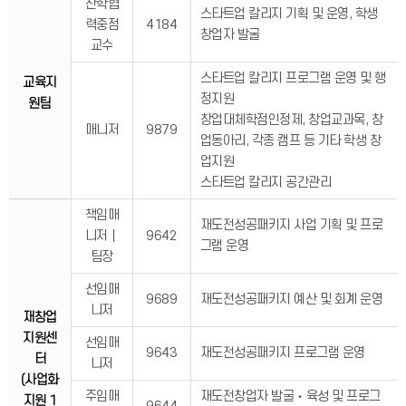
산학협
스타트업 칼리지 기획 및 운영, 학생
력중점
4184
창업자 발굴
교수
스타트업 칼리지 프로그램 운영 및 행
교육지
정지원
원팀
창업대체학점인정제, 창업교과목, 창
매니저
9879
업동아리, 각종 캠프 등 기타 학생 창
업지원
스타트업 칼리지 공간관리
책임매
재도전성공패키지 사업 기획 및 프로
니저｜
9642
그램 운영
팀장
선임매
9689
재도전성공패키지 예산 및 회계 운영
니저
재창업
지원센
선임매
9643
재도전성공패키지 프로그램 운영
터
니저
(사업화
주임매
재도전창업자 발굴‧육성 및 프로그
지원 1