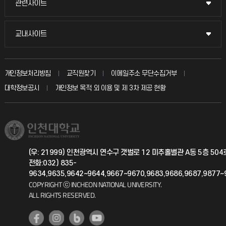
관련사이트
관련사이트
시설예약
불친절신고
국방헬프콜
교내사이트
교내사이트
인터넷증명
자주 묻는 질문(FAQ)
발전기금
교수회
입학안내
개인정보처리방침
교직원찾기
이메일주소 무단수집거부
칭찬마당
산학협력단
교육혁신본부
대학정보공시
개인정보 목적 외 이용 및 제 3차 제공 현황
직원채용
학생서비스 지킴이
소비자생활협동조합
국제교류과
취업정보(학생)
총동문회
국제지원과
(우: 21999) 인천광역시 연수구 갯벌로 12 미추홀별관 A동 5층 50
전화:032) 835-
공자아카데미
9634,9635,9642~9644,9667~9670,9683,9686,9687,9877~
COPYRIGHT ⓒ INCHEON NATIONAL UNIVERSITY.
기초교육원
ALL RIGHTS RESERVED.
공학교육혁신센터