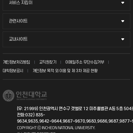
서비스 지킴이
서비스 지킴이
교수채용
묻고 답하기
관련사이트
관련사이트
시설예약
불친절신고
국방헬프콜
교내사이트
교내사이트
인터넷증명
자주 묻는 질문(FAQ)
발전기금
교수회
입학안내
개인정보처리방침
교직원찾기
이메일주소 무단수집거부
칭찬마당
산학협력단
교육혁신본부
대학정보공시
개인정보 목적 외 이용 및 제 3차 제공 현황
직원채용
학생서비스 지킴이
소비자생활협동조합
국제교류과
취업정보(학생)
총동문회
국제지원과
(우: 21999) 인천광역시 연수구 갯벌로 12 미추홀별관 A동 5층 50
전화:032) 835-
공자아카데미
9634,9635,9642~9644,9667~9670,9683,9686,9687,9877~
COPYRIGHT ⓒ INCHEON NATIONAL UNIVERSITY.
기초교육원