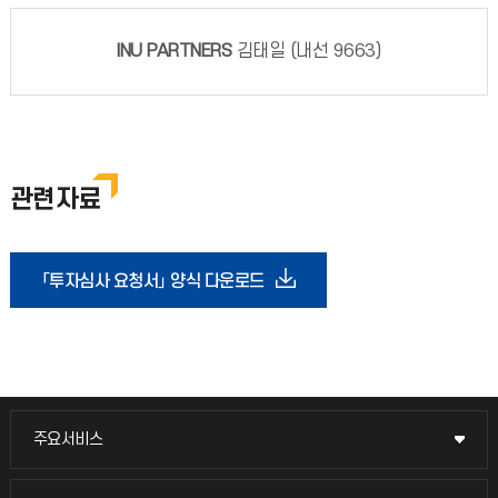
INU PARTNERS
김태일 (내선 9663)
관련자료
「투자심사 요청서」 양식 다운로드
주요서비스
주요서비스
교무회의방송