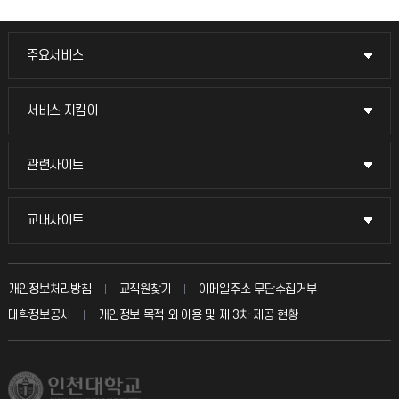
주요서비스
주요서비스
교무회의방송
서비스 지킴이
서비스 지킴이
교수채용
묻고 답하기
관련사이트
관련사이트
시설예약
불친절신고
국방헬프콜
교내사이트
교내사이트
인터넷증명
자주 묻는 질문(FAQ)
발전기금
교수회
입학안내
개인정보처리방침
교직원찾기
이메일주소 무단수집거부
칭찬마당
산학협력단
교육혁신본부
대학정보공시
개인정보 목적 외 이용 및 제 3차 제공 현황
직원채용
학생서비스 지킴이
소비자생활협동조합
국제교류과
취업정보(학생)
총동문회