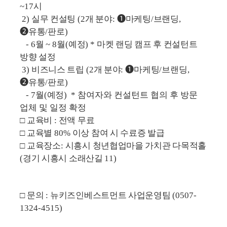
~17
시
2)
실무 컨설팅
(2
개 분야
:
❶
마케팅
/
브랜딩
,
➋
유통
/
판로
)
- 6
월
~ 8
월
(
예정
)
* 마켓 랜딩 캠프 후
컨설턴트
방향 설정
3)
비즈니스 트립
(2
개 분야
:
❶
마케팅
/
브랜딩
,
➋
유통
/
판로
)
- 7
월
(
예정
) * 참여자와 컨설턴트 협의 후 방문
업체 및 일정 확정
□
교육비
:
전액 무료
□
교육별
80%
이상 참여 시 수료증 발급
□
교육장소
:
시흥시 청년협업마을 가치관 다목적홀
(
경기 시흥시 소래산길
11)
□
문의
:
뉴키즈인베스트먼트 사업운영팀
(0507-
1324-4515)