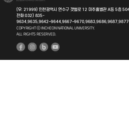
국제지원과
(우: 21999) 인천광역시 연수구 갯벌로 12 미추홀별관 A동 5층 5
전화:032) 835-
공자아카데미
9634,9635,9642~9644,9667~9670,9683,9686,9687,987
COPYRIGHT ⓒ INCHEON NATIONAL UNIVERSITY.
기초교육원
ALL RIGHTS RESERVED.
공학교육혁신센터
대학생활상담센터
사회봉사센터
생활원
원격지원
인천국제개발협력센터