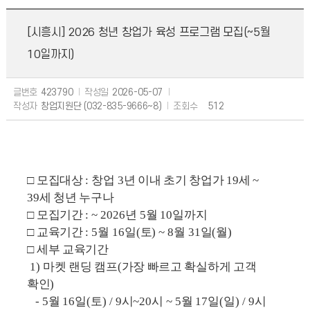
[시흥시] 2026 청년 창업가 육성 프로그램 모집(~5월
10일까지)
글번호
423790
작성일
2026-05-07
작성자
창업지원단 (032-835-9666~8)
조회수
512
□
모집대상
:
창업
3
년 이내 초기 창업가
19
세
~
39
세 청년 누구나
□
모집기간
: ~ 2026
년
5
월
10
일까지
□
교육기간
: 5
월
16
일
(
토
) ~ 8
월
31
일
(
월
)
□
세부 교육기간
1)
마켓 랜딩 캠프
(
가장 빠르고 확실하게 고객
확인
)
- 5
월
16
일
(
토
) / 9
시
~20
시
~ 5
월
17
일
(
일
) / 9
시