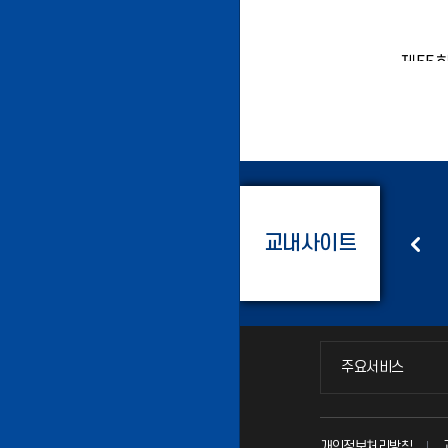
16
제55
2025.12
안녕하세
제55회
분들의 
교내사이트
력센터
총동문회
총학생회
소
24
제53
2025.09
안녕하세
제53회
주요서비스
주요서비스
분들의 
교무회의방송
개인정보처리방침