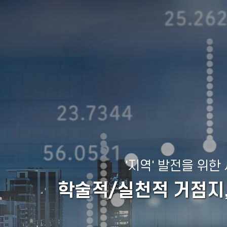
'지역' 발전을 위
학술적/실천적 거점지