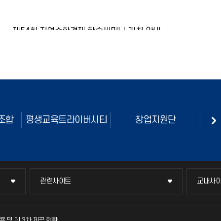
제54회 지역순환경제 학술세미나 개최 안내
안녕하세요? 인천대학교 후기산업사회연구소입니다.본 연구소에서는
제54회 지역순환경제 학술세미나를 다음과 같이 개최하오니 관심 있는
분들의 많은 참여를 부탁드립니다.1. 개요- 주
단
현장실습지원센터
인천국제개발협력센터
관련사이트
교내사
관련사이트
교내사
국방헬프콜
교수회
용 및 제 3차 제공 현황