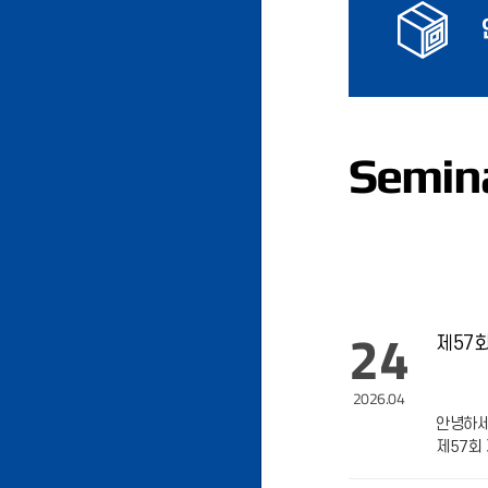
Semin
24
제57
2026.04
안녕하세
제57회
분들의 