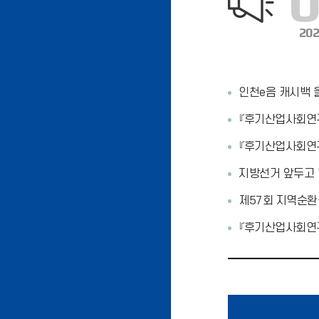
202
인천e음 캐시백 
『후기산업사회연구
『후기산업사회연구
지방선거 앞두고 ‘
제57회 지역순환
『후기산업사회연구