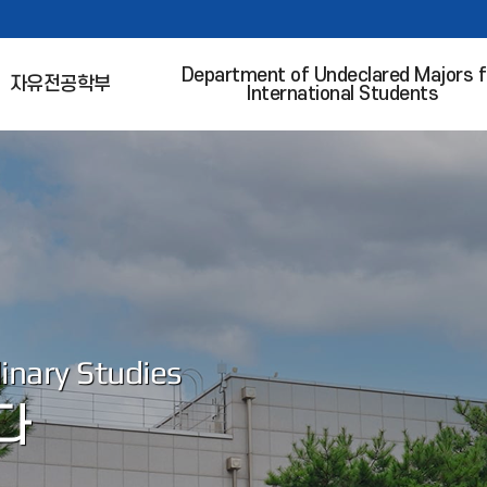
Department of Undeclared Majors f
자유전공학부
International Students
linary Studies
다