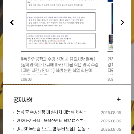
 신청 시 유의사항 필독1
인천대학교 안전공학과 학부생 정성엽, 원예담,
따라 「다른 학년 과목 수강
강채연(지도교수: 백동현)이
) 학생 본인 학업 학년이
자동차부품산업진흥재단에서 주최한(후원:
산업통상자원부, 현대자동차그룹) 제 3회 미래
2025.03.28
자동차산업 아이
공지사항
등록 후 수강신청 미 실시자 미등록 제적 처리 안내
2026.08.06
2026-2 공학교육혁신센터 융합 캡스톤 디자인 교과목 안내
2026.08.06
[KUSF 두드림 프로그램 튜터 모집] _운동선수와 함께하는 색다른 교류형 수업
2026.08.05