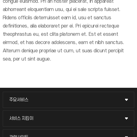
congue euismod. Pri an noster placerat, in appareat
abhorreant eloquentiam usu, qui ei sale scripta fuisset.
Ridens officiis deterruisset eam id, usu et sanctus
definitiones, alia elaboraret per ei. Pri epicurei recteque
theophrastus eu, est clita platonem et. Est et essent
eirmod, et has decore adolescens, eam et nibh sanctus.
Alterum denique propriae ut cum, ut suas dicunt percipit
sea, per ut sint augue.
주요서비스
주요서비스
교무회의방송
서비스 지킴이
서비스 지킴이
교수채용
묻고 답하기