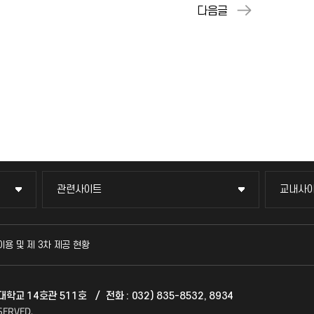
관련사이트
교내사
관련사이트
교내사
국방헬프콜
교수회
이용 및 제 3차 제공 현황
발전기금
교육혁
천대학교 14호관 511호
/
전화 : 032) 835-8532, 8934
산학협력단
국제교
SERVED.