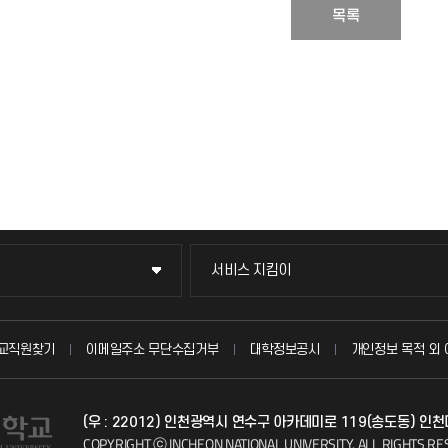
목록
서비스 지킴이
서비스 지킴이
묻고 답하기
교직원찾기
이메일주소 무단수집거부
대학정보공시
개인정보 목적 외 
불친절신고
(우 : 22012) 인천광역시 연수구 아카데미로 119(송도동) 인
자주 묻는 질문(FAQ)
COPYRIGHT ⓒ INCHEON NATIONAL UNIVERSITY.
ALL RIGHTS RE