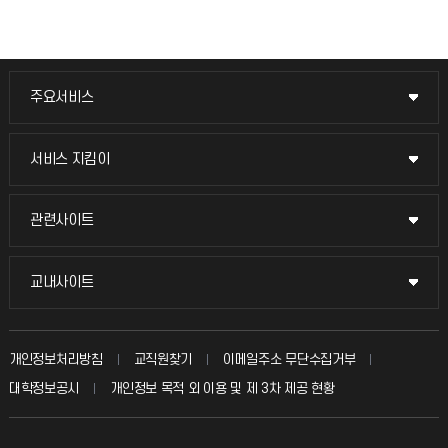
주요서비스
주요서비스
교무회의방송
서비스 지킴이
서비스 지킴이
교수채용
묻고 답하기
관련사이트
관련사이트
시설예약
불친절신고
국방헬프콜
교내사이트
교내사이트
인터넷증명
자주 묻는 질문(FAQ)
발전기금
교수회
입학안내
개인정보처리방침
교직원찾기
이메일주소 무단수집거부
칭찬마당
산학협력단
교육혁신본부
대학정보공시
개인정보 목적 외 이용 및 제 3차 제공 현황
직원채용
학생서비스 지킴이
소비자생활협동조합
국제교류과