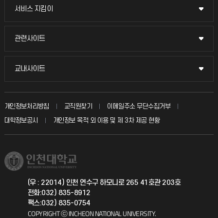
교무회의방송
서비스 지킴이
서비스 지킴이
교수채용
묻고 답하기
관련사이트
관련사이트
시설예약
불친절신고
국방헬프콜
교내사이트
교내사이트
인터넷증명
자주 묻는 질문(FAQ)
발전기금
교수회
입학안내
개인정보처리방침
교직원찾기
이메일주소 무단수집거부
칭찬마당
산학협력단
교육혁신본부
대학정보공시
개인정보 목적 외 이용 및 제 3차 제공 현황
직원채용
학생서비스 지킴이
소비자생활협동조합
국제교류과
취업정보(학생)
총동문회
국제지원과
(우 : 22014) 인천 연수구 하모니로 265 41호관 203호
전화:032) 835-8912
공자아카데미
팩스:032) 835-0754
COPYRIGHT ⓒ INCHEON NATIONAL UNIVERSITY.