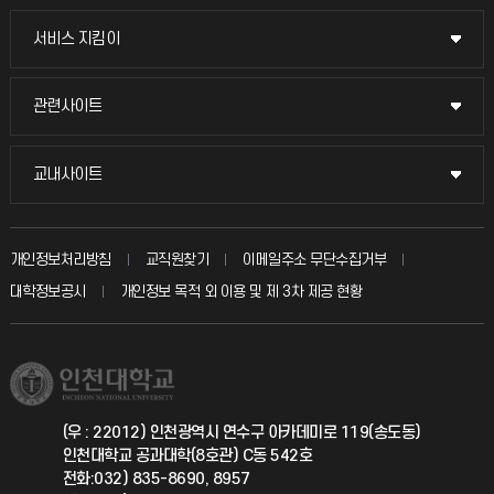
교무회의방송
서비스 지킴이
서비스 지킴이
교수채용
묻고 답하기
관련사이트
관련사이트
시설예약
불친절신고
국방헬프콜
교내사이트
교내사이트
인터넷증명
자주 묻는 질문(FAQ)
발전기금
교수회
입학안내
개인정보처리방침
교직원찾기
이메일주소 무단수집거부
칭찬마당
산학협력단
교육혁신본부
대학정보공시
개인정보 목적 외 이용 및 제 3차 제공 현황
직원채용
학생서비스 지킴이
소비자생활협동조합
국제교류과
취업정보(학생)
총동문회
국제지원과
(우 : 22012) 인천광역시 연수구 아카데미로 119(송도동)
인천대학교 공과대학(8호관) C동 542호
공자아카데미
전화:032) 835-8690, 8957