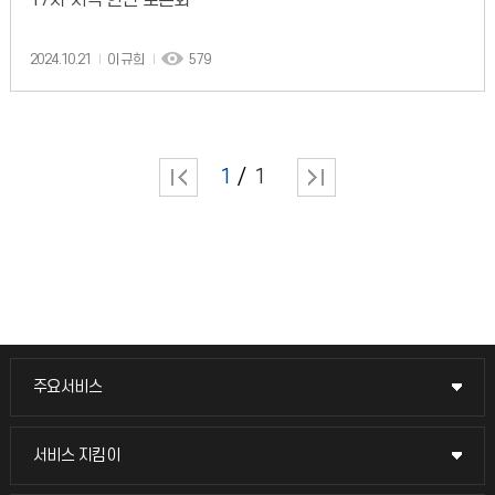
17차 지역 현안 토론회
2024.10.21
이규희
579
1
1
주요서비스
주요서비스
교무회의방송
서비스 지킴이
서비스 지킴이