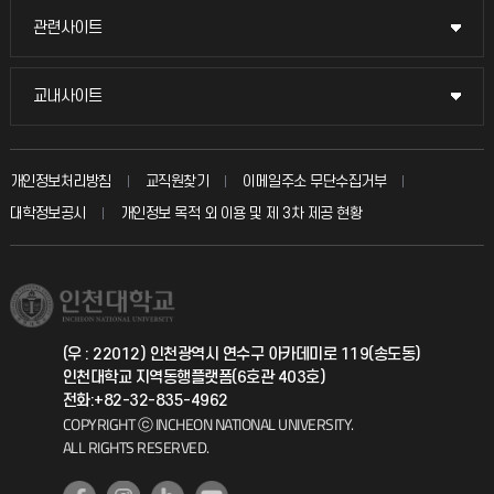
교수채용
묻고 답하기
관련사이트
관련사이트
시설예약
불친절신고
국방헬프콜
교내사이트
교내사이트
인터넷증명
자주 묻는 질문(FAQ)
발전기금
교수회
입학안내
개인정보처리방침
교직원찾기
이메일주소 무단수집거부
칭찬마당
산학협력단
교육혁신본부
대학정보공시
개인정보 목적 외 이용 및 제 3차 제공 현황
직원채용
학생서비스 지킴이
소비자생활협동조합
국제교류과
취업정보(학생)
총동문회
국제지원과
(우 : 22012) 인천광역시 연수구 아카데미로 119(송도동)
인천대학교 지역동행플랫폼(6호관 403호)
공자아카데미
전화:+82-32-835-4962
COPYRIGHT ⓒ INCHEON NATIONAL UNIVERSITY.
기초교육원
ALL RIGHTS RESERVED.