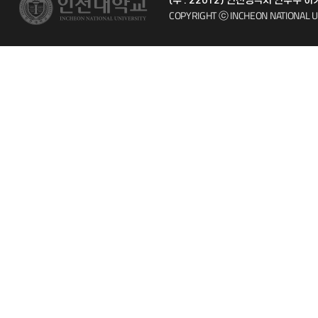
(우 : 22012) 인천광역시 연수구
시설예약
자주 묻는 질문
COPYRIGHT ⓒ INCHEON NATIONAL U
인터넷증명
칭찬마당
입학안내
학생서비스 
직원채용
취업정보(학생)