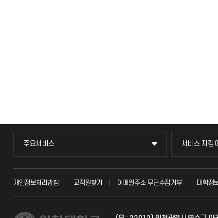
주요서비스
서비스 지킴
주요서비스
서비스 지킴
교무회의방송
묻고 답하기
개인정보처리방침
교직원찾기
이메일주소 무단수집거부
대학정
교수채용
불친절신고