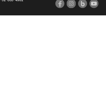
-32-835-4962
국제교류과
국제지원과
공자아카데미
기초교육원
공학교육혁신센터
대학생활상담센터
사회봉사센터
생활원
원격지원