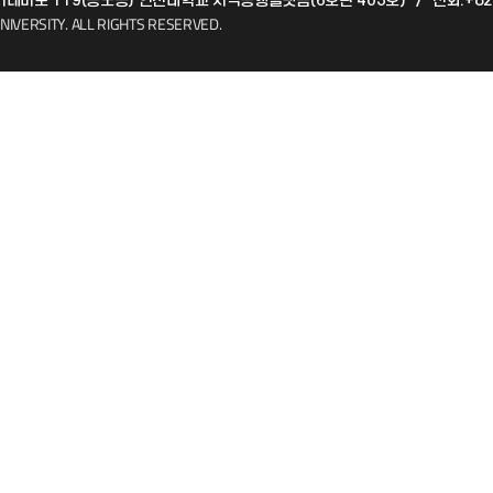
 아카데미로 119(송도동) 인천대학교 지역동행플랫폼(6호관 403호)
/
전화:+82
(FAQ)
산학협력단
NIVERSITY.
ALL RIGHTS RESERVED.
소비자생활협동조합
지킴이
총동문회