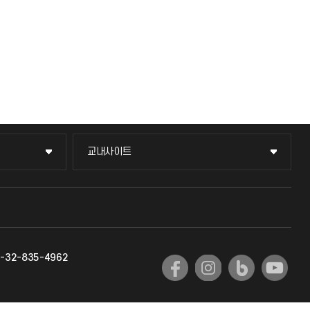
교내사이트
교내사이트
교수회
교육혁신본부
-32-835-4962
국제교류과
국제지원과