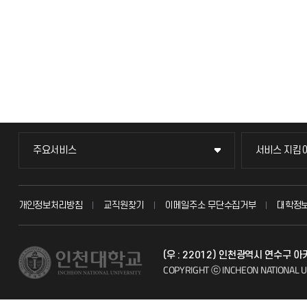
주요서비스
서비스 지킴
주요서비스
서비스 지킴
교무회의방송
묻고 답하기
개인정보처리방침
교직원찾기
이메일주소 무단수집거부
대학정
교수채용
불친절신고
(우 : 22012) 인천광역시 연수구
시설예약
자주 묻는 질문
COPYRIGHT ⓒ INCHEON NATIONAL U
인터넷증명
칭찬마당