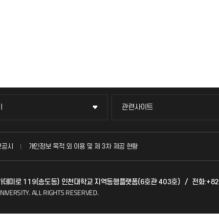
이
관련사이트
이
관련사이트
국방헬프콜
보공시
개인정보 목적 외 이용 및 제 3차 제공 현황
발전기금
 아카데미로 119(송도동) 인천대학교 지역동행플랫폼(6호관 403호)
/
전화:+82
(FAQ)
산학협력단
NIVERSITY.
ALL RIGHTS RESERVED.
소비자생활협동조합