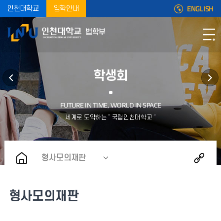
ENGLISH
인천대학교
입학안내
법학부
학생회
형사모의재판
형사모의재판