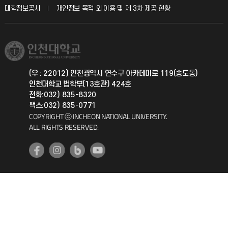
산학협력단
교육혁신본부
대학정보공시
개인정보 목적 외 이용 및 제 3차 제공 현황
직원채용
학생서비스 지킴이
소비자생활협동조합
국제교류과
취업정보(학생)
총동문회
국제지원과
(우 : 22012) 인천광역시 연수구 아카데미로 119(송도동)
인천대학교 법학부(13호관) 424호
공자아카데미
전화:032) 835-8320
팩스:032) 835-0771
기초교육원
COPYRIGHT ⓒ INCHEON NATIONAL UNIVERSITY.
ALL RIGHTS RESERVED.
공학교육혁신센터
대학생활상담센터
사회봉사센터
생활원