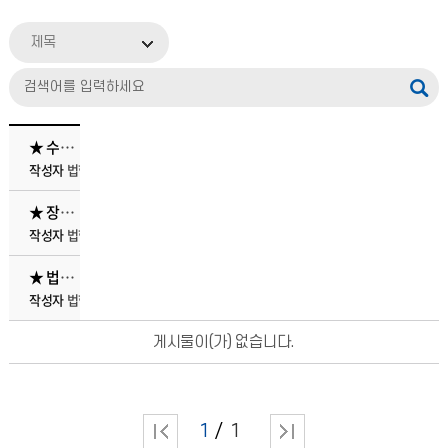
제목
★ 수업 1/3선 이전 복학생 등 수강신청 방법 안내
작성자
법학부
작성일
2022.03.28
조회수
9372
첨부파일
★ 장학금 수혜확인서 온라인 발급 시스템 오픈 안내 ★
작성자
법학부
작성일
2022.01.03
조회수
8023
첨부파일
★ 법학부 학업우수장학금 선정기준 변경 안내 (2021.09.23.)★
작성자
법학부
작성일
2020.08.26
조회수
30300
첨부파일
게시물이(가) 없습니다.
1
1