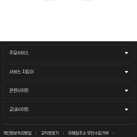
주요서비스
주요서비스
교무회의방송
서비스 지킴이
서비스 지킴이
교수채용
묻고 답하기
관련사이트
관련사이트
시설예약
불친절신고
국방헬프콜
교내사이트
교내사이트
인터넷증명
자주 묻는 질문(FAQ)
발전기금
교수회
입학안내
개인정보처리방침
교직원찾기
이메일주소 무단수집거부
칭찬마당