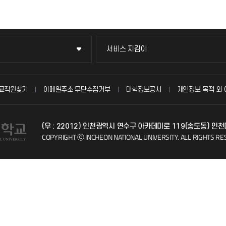
서비스 지킴이
서비스 지킴이
묻고 답하기
교직원찾기
이메일주소 무단수집거부
대학정보공시
개인정보 목적 외 
불친절신고
(우 : 22012) 인천광역시 연수구 아카데미로 119(송도동) 인
자주 묻는 질문(FAQ)
COPYRIGHT ⓒ INCHEON NATIONAL UNIVERSITY.
ALL RIGHTS RE
칭찬마당
학생서비스 지킴이