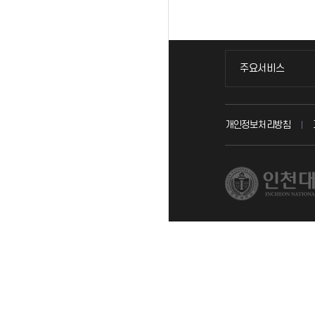
주요서비스
주요서비스
교무회의방송
개인정보처리방침
교수채용
시설예약
인터넷증명
입학안내
직원채용