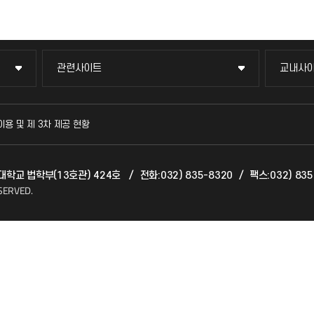
관련사이트
교내사
관련사이트
교내사
국방헬프콜
교수회
이용 및 제 3차 제공 현황
발전기금
교육혁
천대학교 법학부(13호관) 424호
/
전화:032) 835-8320
/
팩스:032) 835
산학협력단
국제교
SERVED.
소비자생활협동조합
국제지
총동문회
공자아
기초교