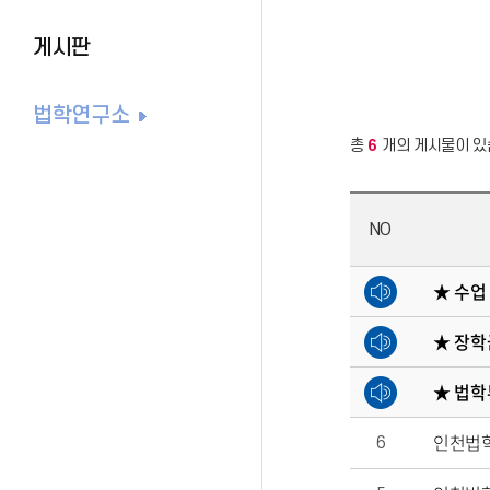
게시판
법학연구소
총
6
개의 게시물이 있
NO
★ 수업
★ 장학
★ 법학
인천법학
6