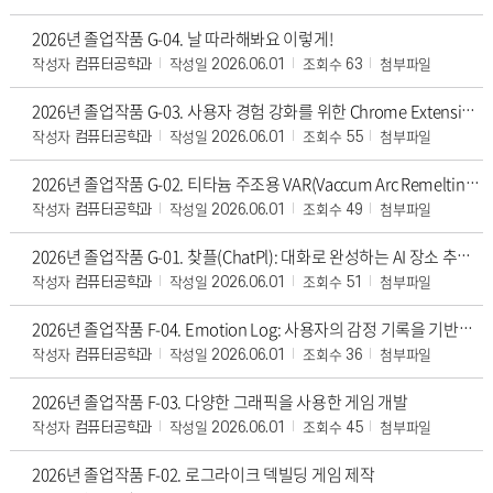
2026년 졸업작품 G-04. 날 따라해봐요 이렇게!
작성자
작성일
조회수
첨부파일
컴퓨터공학과
2026.06.01
63
2026년 졸업작품 G-03. 사용자 경험 강화를 위한 Chrome Extension 기반의 실시간 낚시성 기사 판별 및 핵심 정보 추출 시스템 설계
작성자
작성일
조회수
첨부파일
컴퓨터공학과
2026.06.01
55
2026년 졸업작품 G-02. 티타늄 주조용 VAR(Vaccum Arc Remelting) 장비의 모니터링 및 제어프로그램 개발
작성자
작성일
조회수
첨부파일
컴퓨터공학과
2026.06.01
49
2026년 졸업작품 G-01. 찾플(ChatPl): 대화로 완성하는 AI 장소 추천 플랫폼
작성자
작성일
조회수
첨부파일
컴퓨터공학과
2026.06.01
51
2026년 졸업작품 F-04. Emotion Log: 사용자의 감정 기록을 기반으로 한 맞춤형 해결방안 추천 및 통계 시각화 서비스
작성자
작성일
조회수
첨부파일
컴퓨터공학과
2026.06.01
36
2026년 졸업작품 F-03. 다양한 그래픽을 사용한 게임 개발
작성자
작성일
조회수
첨부파일
컴퓨터공학과
2026.06.01
45
2026년 졸업작품 F-02. 로그라이크 덱빌딩 게임 제작