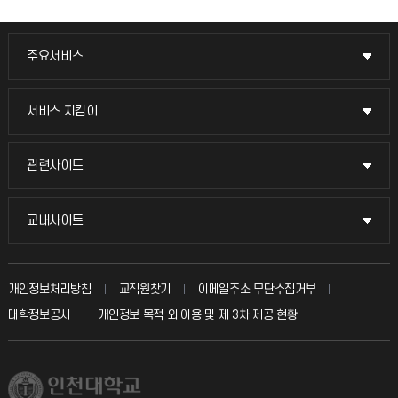
주요서비스
주요서비스
교무회의방송
서비스 지킴이
서비스 지킴이
교수채용
묻고 답하기
관련사이트
관련사이트
시설예약
불친절신고
국방헬프콜
교내사이트
교내사이트
인터넷증명
자주 묻는 질문(FAQ)
발전기금
교수회
입학안내
개인정보처리방침
교직원찾기
이메일주소 무단수집거부
칭찬마당
산학협력단
교육혁신본부
대학정보공시
개인정보 목적 외 이용 및 제 3차 제공 현황
직원채용
학생서비스 지킴이
소비자생활협동조합
국제교류과
취업정보(학생)
총동문회