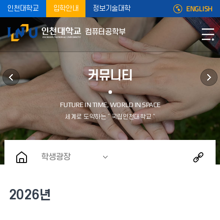
ENGLISH
인천대학교
입학안내
정보기술대학
컴퓨터공학부
커뮤니티
학생광장
2026년