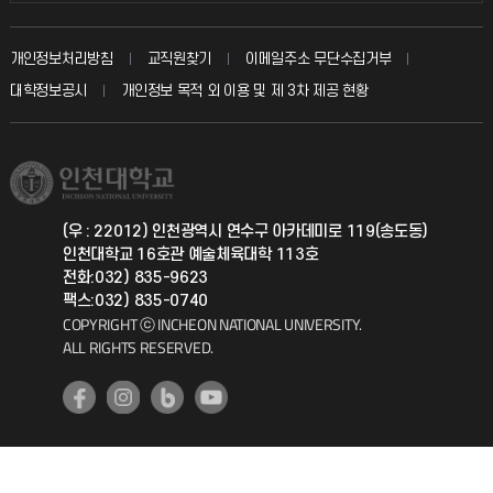
자주 묻는 질문(FAQ)
발전기금
교수회
입학안내
개인정보처리방침
교직원찾기
이메일주소 무단수집거부
칭찬마당
산학협력단
교육혁신본부
대학정보공시
개인정보 목적 외 이용 및 제 3차 제공 현황
직원채용
학생서비스 지킴이
소비자생활협동조합
국제교류과
취업정보(학생)
총동문회
국제지원과
(우 : 22012) 인천광역시 연수구 아카데미로 119(송도동)
인천대학교 16호관 예술체육대학 113호
공자아카데미
전화:032) 835-9623
팩스:032) 835-0740
기초교육원
COPYRIGHT ⓒ INCHEON NATIONAL UNIVERSITY.
ALL RIGHTS RESERVED.
공학교육혁신센터
대학생활상담센터
사회봉사센터