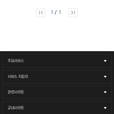
1
1
주요서비스
주요서비스
교무회의방송
서비스 지킴이
서비스 지킴이
교수채용
묻고 답하기
관련사이트
관련사이트
시설예약
불친절신고
국방헬프콜
교내사이트
교내사이트
인터넷증명