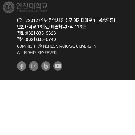
취업정보(학생)
총동문회
국제지원과
(우 : 22012) 인천광역시 연수구 아카데미로 119(송도동)
인천대학교 16호관 예술체육대학 113호
공자아카데미
전화:032) 835-9623
팩스:032) 835-0740
기초교육원
COPYRIGHT ⓒ INCHEON NATIONAL UNIVERSITY.
ALL RIGHTS RESERVED.
공학교육혁신센터
대학생활상담센터
사회봉사센터
생활원
원격지원