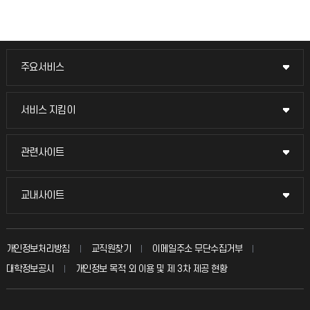
주요서비스
주요서비스
교무회의방송
서비스 지킴이
서비스 지킴이
교수채용
묻고 답하기
관련사이트
관련사이트
시설예약
불친절신고
국방헬프콜
교내사이트
교내사이트
인터넷증명
자주 묻는 질문(FAQ)
발전기금
교수회
입학안내
개인정보처리방침
교직원찾기
이메일주소 무단수집거부
칭찬마당
산학협력단
교육혁신본부
대학정보공시
개인정보 목적 외 이용 및 제 3차 제공 현황
직원채용
학생서비스 지킴이
소비자생활협동조합
국제교류과