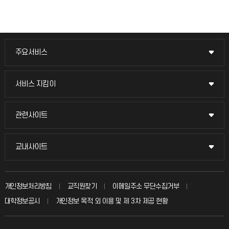
주요서비스
주요서비스
교무회의방송
서비스 지킴이
서비스 지킴이
교수채용
묻고 답하기
관련사이트
관련사이트
시설예약
불친절신고
국방헬프콜
교내사이트
교내사이트
인터넷증명
자주 묻는 질문(FAQ)
발전기금
교수회
입학안내
개인정보처리방침
교직원찾기
이메일주소 무단수집거부
칭찬마당
산학협력단
교육혁신본부
대학정보공시
개인정보 목적 외 이용 및 제 3차 제공 현황
직원채용
학생서비스 지킴이
소비자생활협동조합
국제교류과