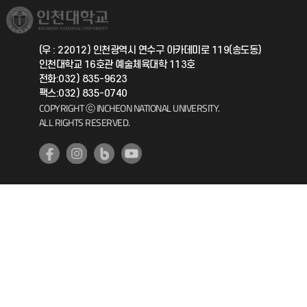
취업정보(학생)
총동문회
국제지원과
(우 : 22012) 인천광역시 연수구 아카데미로 119(송도동)
인천대학교 16호관 예술체육대학 113호
공자아카데미
전화:032) 835-9623
팩스:032) 835-0740
기초교육원
COPYRIGHT ⓒ INCHEON NATIONAL UNIVERSITY.
ALL RIGHTS RESERVED.
공학교육혁신센터
대학생활상담센터
사회봉사센터
생활원
원격지원