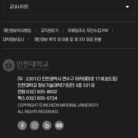
불친절신고
국방헬프콜
교내사이트
교내사이트
인터넷증명
자주 묻는 질문(FAQ)
발전기금
교수회
입학안내
개인정보처리방침
교직원찾기
이메일주소 무단수집거부
칭찬마당
산학협력단
교육혁신본부
대학정보공시
개인정보 목적 외 이용 및 제 3차 제공 현황
직원채용
학생서비스 지킴이
소비자생활협동조합
국제교류과
취업정보(학생)
총동문회
국제지원과
(우 : 22012) 인천광역시 연수구 아카데미로 119(송도동)
인천대학교 정보기술대학(7호관) 3층 321호
공자아카데미
전화:032) 835-8602
팩스:032) 835-0724
기초교육원
COPYRIGHT ⓒ INCHEON NATIONAL UNIVERSITY.
ALL RIGHTS RESERVED.
공학교육혁신센터
대학생활상담센터