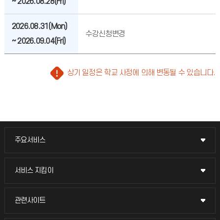
~ 2026.08.28(Fri)
2026.08.31(Mon)
수강신청변경
~ 2026.09.04(Fri)
상기 일정은 학교 사정에 의해 변동될 수 있습니다.
주요서비스
주요서비스
교무회의방송
서비스 지킴이
서비스 지킴이
교수채용
묻고 답하기
관련사이트
관련사이트
시설예약