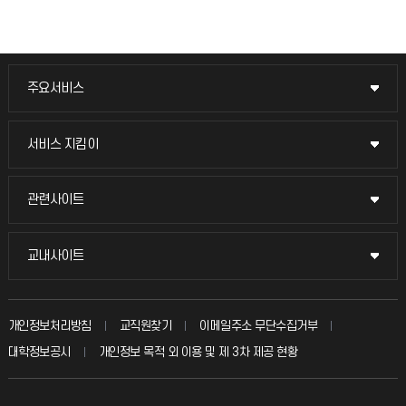
주요서비스
주요서비스
교무회의방송
서비스 지킴이
서비스 지킴이
교수채용
묻고 답하기
관련사이트
관련사이트
시설예약
불친절신고
국방헬프콜
교내사이트
교내사이트
인터넷증명
자주 묻는 질문(FAQ)
발전기금
교수회
입학안내
개인정보처리방침
교직원찾기
이메일주소 무단수집거부
칭찬마당
산학협력단
교육혁신본부
대학정보공시
개인정보 목적 외 이용 및 제 3차 제공 현황
직원채용
학생서비스 지킴이
소비자생활협동조합
국제교류과