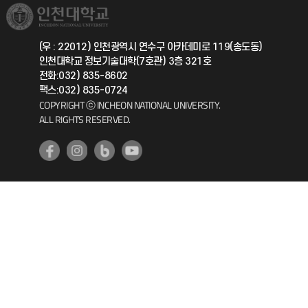
취업정보(학생)
총동문회
국제지원과
(우 : 22012) 인천광역시 연수구 아카데미로 119(송도동)
인천대학교 정보기술대학(7호관) 3층 321호
공자아카데미
전화:032) 835-8602
팩스:032) 835-0724
기초교육원
COPYRIGHT ⓒ INCHEON NATIONAL UNIVERSITY.
ALL RIGHTS RESERVED.
공학교육혁신센터
대학생활상담센터
사회봉사센터
생활원
원격지원