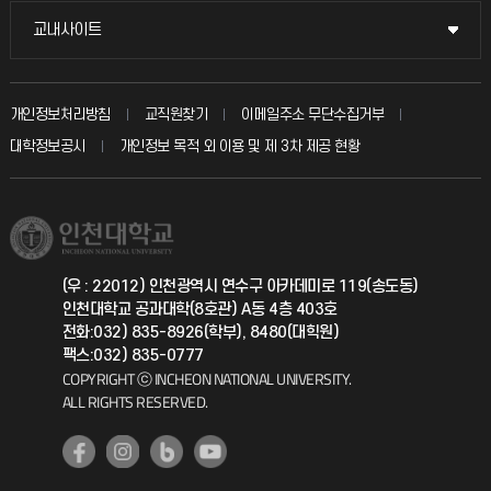
불친절신고
국방헬프콜
교내사이트
교내사이트
인터넷증명
자주 묻는 질문(FAQ)
발전기금
교수회
입학안내
개인정보처리방침
교직원찾기
이메일주소 무단수집거부
칭찬마당
산학협력단
교육혁신본부
대학정보공시
개인정보 목적 외 이용 및 제 3차 제공 현황
직원채용
학생서비스 지킴이
소비자생활협동조합
국제교류과
취업정보(학생)
총동문회
국제지원과
(우 : 22012) 인천광역시 연수구 아카데미로 119(송도동)
인천대학교 공과대학(8호관) A동 4층 403호
공자아카데미
전화:032) 835-8926(학부), 8480(대힉원)
팩스:032) 835-0777
기초교육원
COPYRIGHT ⓒ INCHEON NATIONAL UNIVERSITY.
ALL RIGHTS RESERVED.
공학교육혁신센터
대학생활상담센터