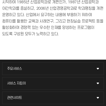
시작하여 1985년 산업공학과로 개편인가, 1987년 산업공학과
야간학과를 증설하고, 2006년 산업경영공학과로 학과명칭을 개편
운영하고 있다. 산업에서 요구하는 내용에 부응하기 위하여
컴퓨터를 활용한 교육과 사례연구, 그리고 현장실습 프로젝트 등을
활성화하여 경쟁력 있는 우수한 인재를 양성하는 프로그램이
되도록 구성원 모두가 노력하고 있다.
주요서비스
주요서비스
교무회의방송
서비스 지킴이
서비스 지킴이
교수채용
묻고 답하기
관련사이트
관련사이트
시설예약