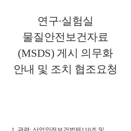
연구∙실험실
물질안전보건자료
(MSDS) 게시 의무화
안내 및 조치 협조요청
1.
관련
:
산업안전보건법제
110
조 및