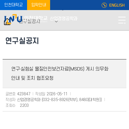
ENGLISH
인천대학교
입학안내
산업경영공학과
연구실공지
연구실공지
연구∙실험실 물질안전보건자료(MSDS) 게시 의무화
안내 및 조치 협조요청
글번호
423847
작성일
2026-05-11
작성자
산업경영공학과 (032-835-8926(학부), 8480(대학원))
조회수
2203