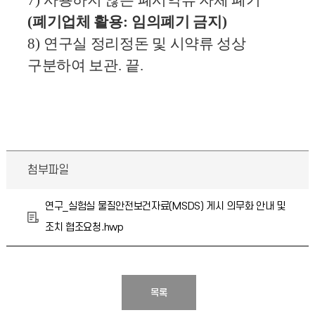
(
폐기업체 활용
:
임의폐기 금지
)
8)
연구실 정리정돈 및 시약류 성상
구분하여 보관
.
끝
.
첨부파일
연구_실험실 물질안전보건자료(MSDS) 게시 의무화 안내 및
조치 협조요청.hwp
목록