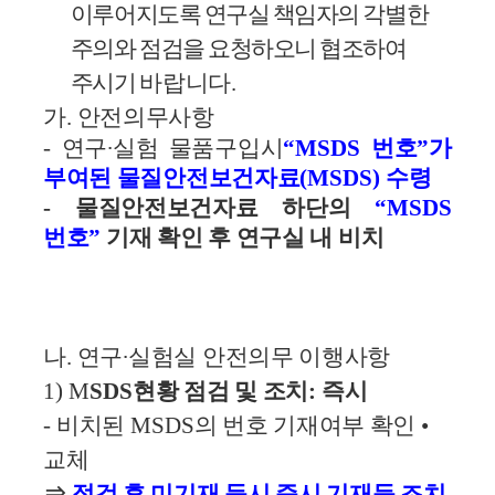
이루어지도록 연구실 책임자의 각별한
주의와 점검을 요청하오니 협조하여
주시기
바랍니다
.
가
.
안전의무사항
-
연구
∙
실험 물품구입시
“MSDS
번호
”
가
부여된
물질안전보건자료
(MSDS)
수령
-
물질안전보건자료 하단의
“MSDS
번호
”
기재 확인 후 연구실 내 비치
나
.
연구
∙
실험실 안전의무 이행사항
1) M
SDS
현황 점검 및 조치
:
즉시
-
비치된
MSDS
의 번호 기재여부 확인
•
교체
⇒
점검 후 미기재 등시 즉시 기재등 조치