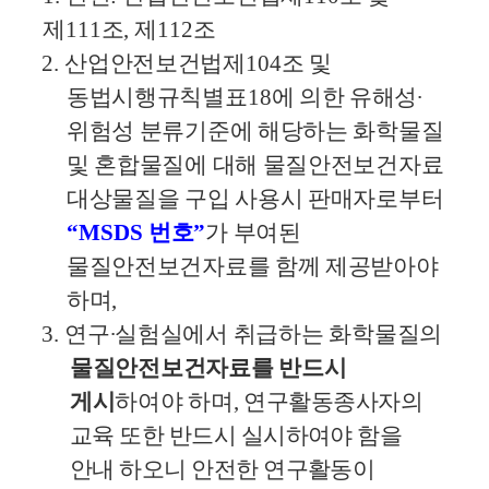
제
111
조
,
제
112
조
2.
산업안전보건법제
104
조 및
동법시행규칙별표
18
에 의한 유해성
∙
위험성 분류기준에 해당하는 화학물질
및 혼합물질에 대해 물질안전보건자료
대상물질을 구입 사용시 판매자로부터
“MSDS
번호
”
가 부여된
물질안전보건자료를 함께 제공받아야
하며
,
3.
연구
∙
실험실에서 취급하는 화학물질의
물질안전보건자료를 반드시
게시
하여야 하며
,
연구활동종사자의
교육 또한 반드시 실시하여야 함을
안내 하오니 안전한 연구활동
이