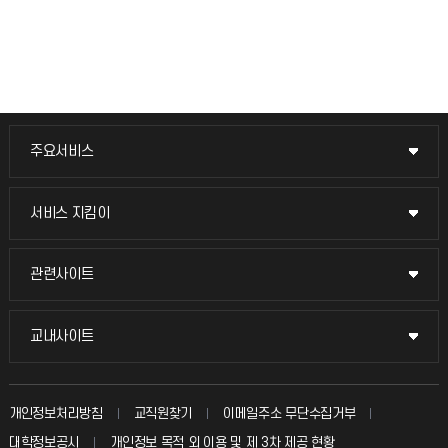
주요서비스
주요서비스
교무회의방송
서비스 지킴이
서비스 지킴이
교수채용
묻고 답하기
관련사이트
관련사이트
시설예약
불친절신고
국방헬프콜
교내사이트
교내사이트
인터넷증명
자주 묻는 질문(FAQ)
발전기금
교수회
입학안내
개인정보처리방침
교직원찾기
이메일주소 무단수집거부
칭찬마당
산학협력단
교육혁신본부
대학정보공시
개인정보 목적 외 이용 및 제 3차 제공 현황