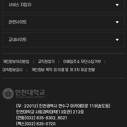
교무회의방송
서비스 지킴이
서비스 지킴이
교수채용
묻고 답하기
관련사이트
관련사이트
시설예약
불친절신고
국방헬프콜
교내사이트
교내사이트
인터넷증명
자주 묻는 질문(FAQ)
발전기금
교수회
입학안내
개인정보처리방침
교직원찾기
이메일주소 무단수집거부
칭찬마당
산학협력단
교육혁신본부
대학정보공시
개인정보 목적 외 이용 및 제 3차 제공 현황
직원채용
학생서비스 지킴이
소비자생활협동조합
국제교류과
취업정보(학생)
총동문회
국제지원과
(우 : 22012) 인천광역시 연수구 아카데미로 119(송도동)
인천대학교 사회과학대학(13호관) 212호
공자아카데미
(전화)032) 835-8302, 8021
(팩스)032) 835-0720