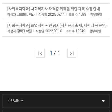
[사회복지학과] 사회복지사 자격증 취득을 위한 과목 수강 안내
작성자
작성일
조회수
첨부파일
사회복지학과
2025.09.11
4588
[사회복지학과] 졸업시험 관련 공지(시험문제 출제, 시험 과목 운영)
작성자
작성일
조회수
첨부파일
정책대학원
2022.03.10
13349
1
1
주요서비스
주요서비스