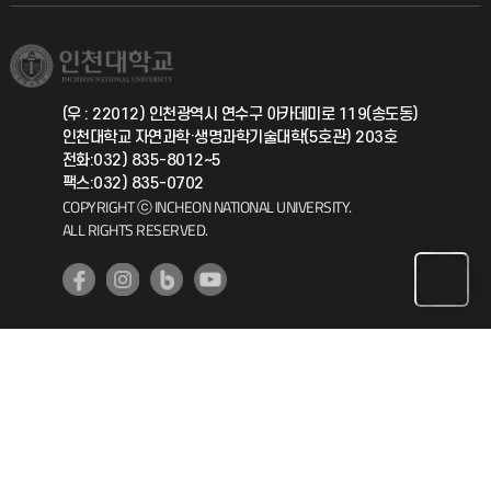
학생서비스 지킴이
소비자생활협동조합
국제교류과
취업정보(학생)
총동문회
국제지원과
(우 : 22012) 인천광역시 연수구 아카데미로 119(송도동)
인천대학교 자연과학·생명과학기술대학(5호관) 203호
공자아카데미
전화:032) 835-8012~5
팩스:032) 835-0702
기초교육원
COPYRIGHT ⓒ INCHEON NATIONAL UNIVERSITY.
ALL RIGHTS RESERVED.
공학교육혁신센터
대학생활상담센터
사회봉사센터
생활원
원격지원