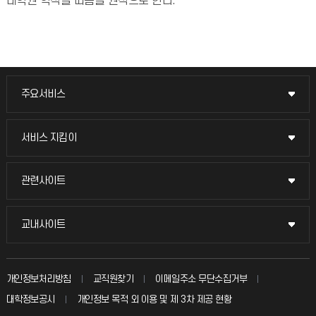
대학원 학칙을 따름을 원칙으로 한다.
주요서비스
주요서비스
교무회의방송
서비스 지킴이
서비스 지킴이
교수채용
묻고 답하기
관련사이트
관련사이트
시설예약
불친절신고
국방헬프콜
교내사이트
교내사이트
인터넷증명
자주 묻는 질문(FAQ)
발전기금
교수회
입학안내
개인정보처리방침
교직원찾기
이메일주소 무단수집거부
칭찬마당
산학협력단
교육혁신본부
대학정보공시
개인정보 목적 외 이용 및 제 3차 제공 현황
직원채용