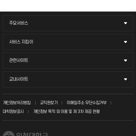
주요서비스
주요서비스
교무회의방송
서비스 지킴이
서비스 지킴이
교수채용
묻고 답하기
관련사이트
관련사이트
시설예약
불친절신고
국방헬프콜
교내사이트
교내사이트
인터넷증명
자주 묻는 질문(FAQ)
발전기금
교수회
입학안내
개인정보처리방침
교직원찾기
이메일주소 무단수집거부
칭찬마당
산학협력단
교육혁신본부
대학정보공시
개인정보 목적 외 이용 및 제 3차 제공 현황
직원채용
학생서비스 지킴이
소비자생활협동조합
국제교류과
취업정보(학생)