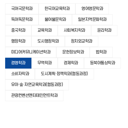
국어국문학과
한국어교육학과
영어영문학과
독어독문학과
불어불문학과
일본지역문화학과
중국학과
교육학과
사회복지학과
윤리학과
행정학과
도시행정학과
정치외교학과
미디어커뮤니케이션학과
문헌정보학과
법학과
경영학과
무역학과
경제학과
동북아통상학과
소비자학과
도시계획·정책학과(협동과정)
유아·숲·자연교육학과(협동과정)
관광컨벤션엔터테인먼트학과