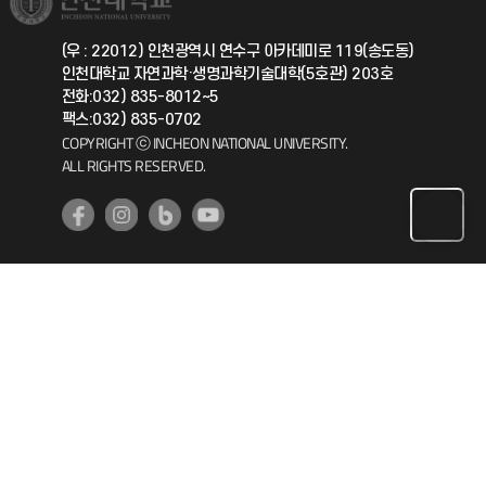
총동문회
국제지원과
(우 : 22012) 인천광역시 연수구 아카데미로 119(송도동)
인천대학교 자연과학·생명과학기술대학(5호관) 203호
공자아카데미
전화:032) 835-8012~5
팩스:032) 835-0702
기초교육원
COPYRIGHT ⓒ INCHEON NATIONAL UNIVERSITY.
ALL RIGHTS RESERVED.
공학교육혁신센터
대학생활상담센터
사회봉사센터
생활원
원격지원
인천국제개발협력센터