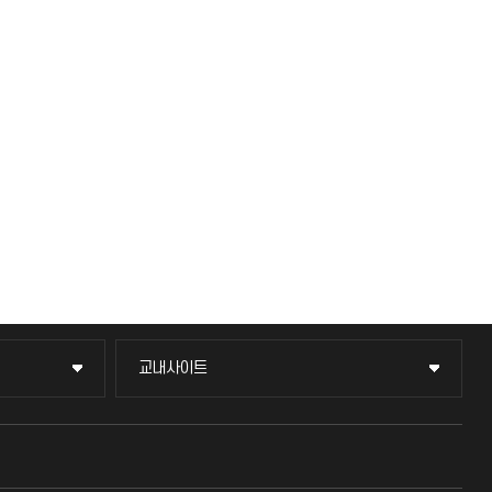
교내사이트
교내사이트
교수회
교육혁신본부