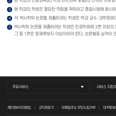
본 학과의 전공과목(타 학과 관련과목 포함)의 선택은 지도교
본 학과의 학생은 필요한 학점을 취득하고 종합시험에 응시하
석·박사학위 논문을 제출하려는 학생은 학과 교수, 대학원생
박사학위 논문을 제출하려는 학생은 전공학회에 2편 이상의 
그 중 1편은 등재후보지 이상이어야 한다. 논문발표 실적이 
주요서비스
서비스 지킴
주요서비스
서비스 지킴
교무회의방송
묻고 답하기
개인정보처리방침
교직원찾기
이메일주소 무단수집거부
대학정보
교수채용
불친절신고