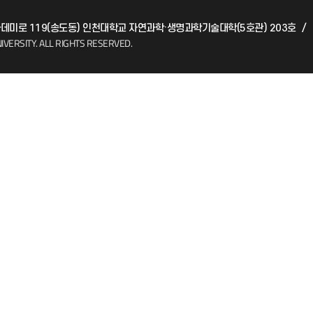
 아카데미로 119(송도동) 인천대학교 자연과학·생명과학기술대학(5호관) 203호
/
(FAQ)
산학협력단
IVERSITY.
ALL RIGHTS RESERVED.
소비자생활협동조합
지킴이
총동문회