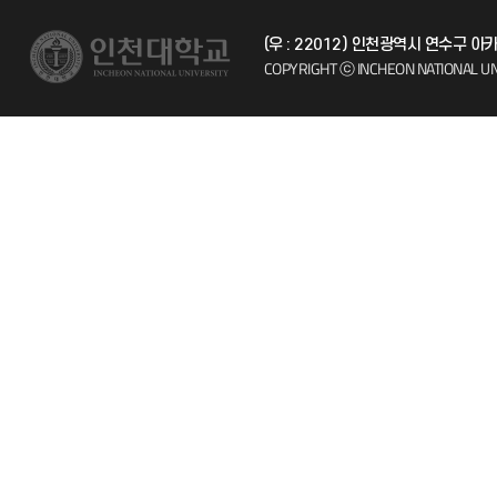
(우 : 22012) 인천광역시 연수구
시설예약
자주 묻는 질문
COPYRIGHT ⓒ INCHEON NATIONAL UN
인터넷증명
칭찬마당
입학안내
학생서비스 
직원채용
취업정보(학생)