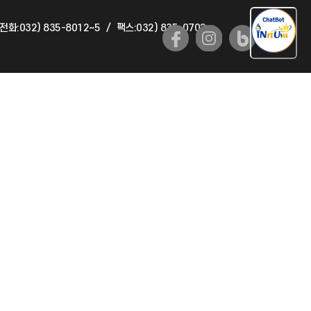
전화:032) 835-8012~5
/
팩스:032) 835-0702
국제교류과
국제지원과
공자아카데미
기초교육원
공학교육혁신센터
대학생활상담센터
사회봉사센터
생활원