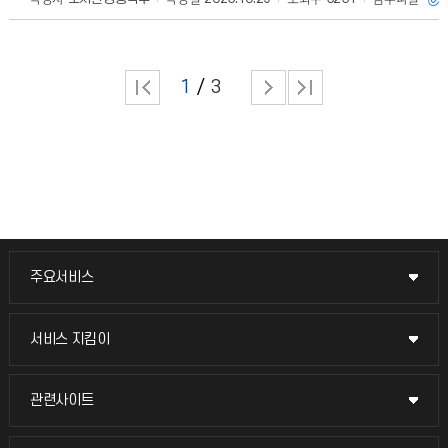
1
3
주요서비스
주요서비스
교무회의방송
서비스 지킴이
서비스 지킴이
교수채용
묻고 답하기
관련사이트
관련사이트
시설예약
불친절신고