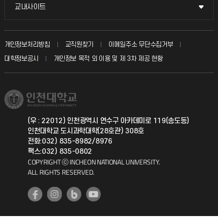
국방헬프콜
교내사이트
교내사이트
인터넷증명
자주 묻는 질문(FAQ)
발전기금
교수회
입학안내
개인정보처리방침
교직원찾기
이메일주소 무단수집거부
칭찬마당
산학협력단
교육혁신본부
대학정보공시
개인정보 목적 외 이용 및 제 3차 제공 현황
직원채용
학생서비스 지킴이
소비자생활협동조합
국제교류과
취업정보(학생)
총동문회
국제지원과
(우 : 22012) 인천광역시 연수구 아카데미로 119(송도동)
인천대학교 도시과학대학(28호관) 308호
공자아카데미
전화:032) 835-8982/8976
팩스:032) 835-0802
기초교육원
COPYRIGHT ⓒ INCHEON NATIONAL UNIVERSITY.
ALL RIGHTS RESERVED.
공학교육혁신센터
대학생활상담센터