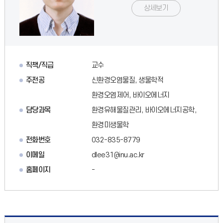
상세보기
직책/직급
교수
주전공
신환경오염물질, 생물학적
환경오염제어, 바이오에너지
담당과목
환경유해물질관리, 바이오에너지공학,
환경미생물학
전화번호
032-835-8779
이메일
dlee31@inu.ac.kr
홈페이지
-