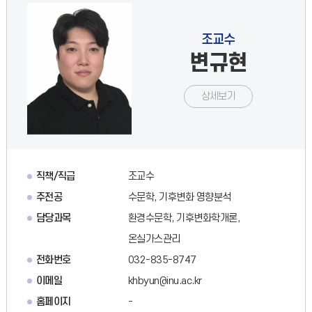
조교수
변규현
상세보기
직책/직급
조교수
주전공
수문학, 기후변화 영향분석
담당과목
환경수문학, 기후변화학개론,
온실가스관리
전화번호
032-835-8747
이메일
khbyun@inu.ac.kr
홈페이지
-