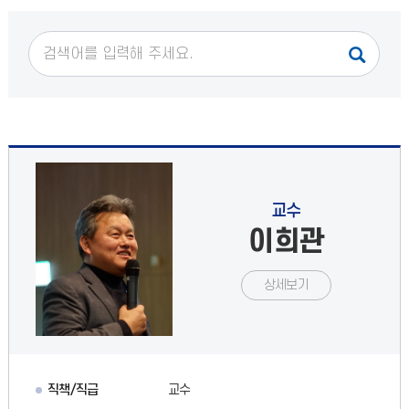
교수
이희관
상세보기
직책/직급
교수