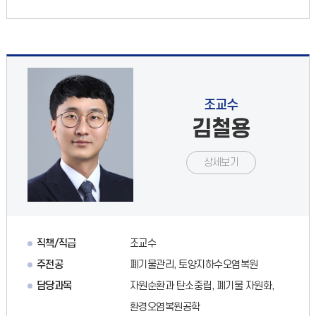
조교수
김철용
상세보기
직책/직급
조교수
주전공
폐기물관리, 토양지하수오염복원
담당과목
자원순환과 탄소중립, 폐기물 자원화,
환경오염복원공학