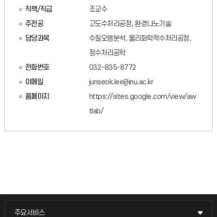
직책/직급
조교수
주전공
고도수처리공정, 환경나노기술
담당과목
수질오염분석, 물리화학적수처리공정,
정수처리공학
전화번호
032-835-8772
이메일
junseok.lee@inu.ac.kr
홈페이지
https://sites.google.com/view/aw
tlab/
주요서비스
주요서비스