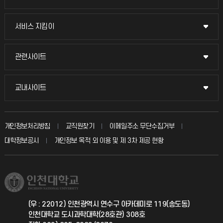
교무회의방송
서비스 지킴이
서비스 지킴이
교수채용
묻고 답하기
관련사이트
관련사이트
시설예약
불친절신고
국방헬프콜
교내사이트
교내사이트
인터넷증명
자주 묻는 질문(FAQ)
발전기금
교수회
입학안내
개인정보처리방침
교직원찾기
이메일주소 무단수집거부
칭찬마당
산학협력단
교육혁신본부
대학정보공시
개인정보 목적 외 이용 및 제 3차 제공 현황
직원채용
학생서비스 지킴이
소비자생활협동조합
국제교류과
취업정보(학생)
총동문회
국제지원과
(우 : 22012) 인천광역시 연수구 아카데미로 119(송도동)
인천대학교 도시과학대학(28호관) 308호
공자아카데미