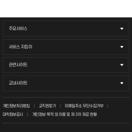
주요서비스
주요서비스
교무회의방송
서비스 지킴이
서비스 지킴이
교수채용
묻고 답하기
관련사이트
관련사이트
시설예약
불친절신고
국방헬프콜
교내사이트
교내사이트
인터넷증명
자주 묻는 질문(FAQ)
발전기금
교수회
입학안내
개인정보처리방침
교직원찾기
이메일주소 무단수집거부
칭찬마당
산학협력단
교육혁신본부
대학정보공시
개인정보 목적 외 이용 및 제 3차 제공 현황
직원채용
학생서비스 지킴이
소비자생활협동조합
국제교류과