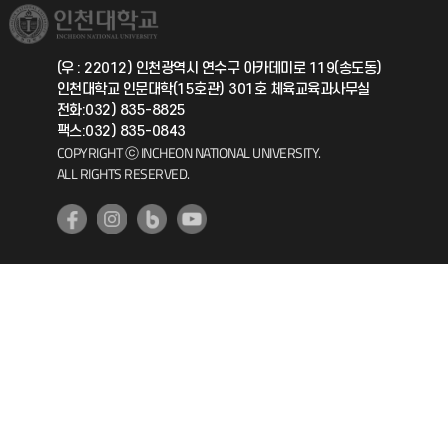
취업정보(학생)
총동문회
국제지원과
(우 : 22012) 인천광역시 연수구 아카데미로 119(송도동)
인천대학교 인문대학(15호관) 301호 체육교육과사무실
공자아카데미
전화:032) 835-8825
팩스:032) 835-0843
기초교육원
COPYRIGHT ⓒ INCHEON NATIONAL UNIVERSITY.
ALL RIGHTS RESERVED.
공학교육혁신센터
대학생활상담센터
사회봉사센터
생활원
원격지원