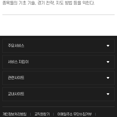
종목들의 기초 기술, 경기 전략, 지도 방법 등을 익힌다.
주요서비스
주요서비스
교무회의방송
서비스 지킴이
서비스 지킴이
교수채용
묻고 답하기
관련사이트
관련사이트
시설예약
불친절신고
국방헬프콜
교내사이트
교내사이트
인터넷증명
자주 묻는 질문(FAQ)
발전기금
교수회
입학안내
개인정보처리방침
교직원찾기
이메일주소 무단수집거부
칭찬마당