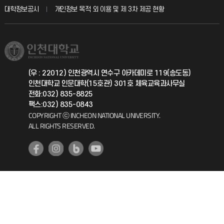
산학협력단
교육혁신본부
대학정보공시
개인정보 목적 외 이용 및 제 3차 제공 현황
직원채용
학생서비스 지킴이
소비자생활협동조합
국제교류과
취업정보(학생)
총동문회
국제지원과
(우 : 22012) 인천광역시 연수구 아카데미로 119(송도동)
인천대학교 인문대학(15호관) 301호 체육교육과사무실
공자아카데미
전화:032) 835-8825
팩스:032) 835-0843
기초교육원
COPYRIGHT ⓒ INCHEON NATIONAL UNIVERSITY.
ALL RIGHTS RESERVED.
공학교육혁신센터
대학생활상담센터
사회봉사센터
생활원