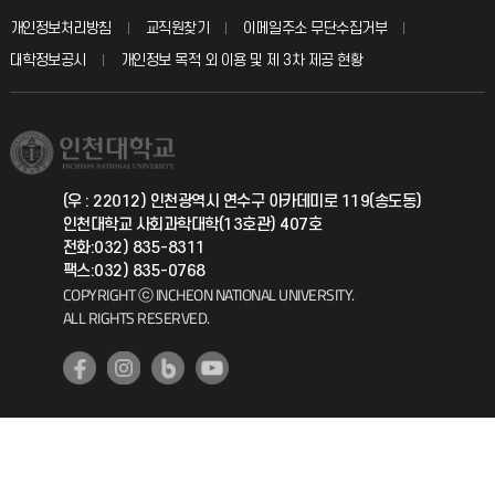
입학안내
개인정보처리방침
교직원찾기
이메일주소 무단수집거부
칭찬마당
산학협력단
교육혁신본부
대학정보공시
개인정보 목적 외 이용 및 제 3차 제공 현황
직원채용
학생서비스 지킴이
소비자생활협동조합
국제교류과
취업정보(학생)
총동문회
국제지원과
(우 : 22012) 인천광역시 연수구 아카데미로 119(송도동)
인천대학교 사회과학대학(13호관) 407호
공자아카데미
전화:032) 835-8311
팩스:032) 835-0768
기초교육원
COPYRIGHT ⓒ INCHEON NATIONAL UNIVERSITY.
ALL RIGHTS RESERVED.
공학교육혁신센터
대학생활상담센터
사회봉사센터