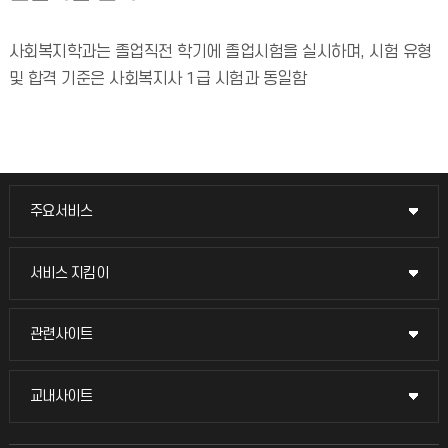
사회복지학과는 졸업직전 학기에 졸업시험을 실시하며, 시험 유형
및 합격 기준은 사회복지사 1급 시험과 동일함
주요서비스
주요서비스
교무회의방송
서비스 지킴이
서비스 지킴이
교수채용
묻고 답하기
관련사이트
관련사이트
시설예약
불친절신고
국방헬프콜
교내사이트
교내사이트
인터넷증명
자주 묻는 질문(FAQ)
발전기금
교수회