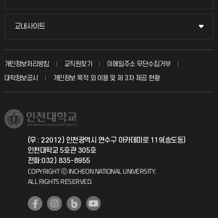
시설예약
불친절신고
국방헬프콜
교내사이트
교내사이트
인터넷증명
자주 묻는 질문(FAQ)
발전기금
교수회
입학안내
개인정보처리방침
교직원찾기
이메일주소 무단수집거부
칭찬마당
산학협력단
교육혁신본부
대학정보공시
개인정보 목적 외 이용 및 제 3차 제공 현황
직원채용
학생서비스 지킴이
소비자생활협동조합
국제교류과
취업정보(학생)
총동문회
국제지원과
(우 : 22012) 인천광역시 연수구 아카데미로 119(송도동)
인천대학교 5호관 305호
공자아카데미
전화:032) 835-8955
COPYRIGHT ⓒ INCHEON NATIONAL UNIVERSITY.
기초교육원
ALL RIGHTS RESERVED.
공학교육혁신센터