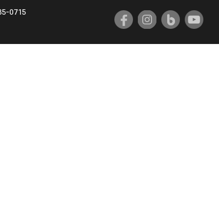
35-0715
국제교류과
국제지원과
공자아카데미
기초교육원
공학교육혁신센터
대학생활상담센터
사회봉사센터
생활원
원격지원