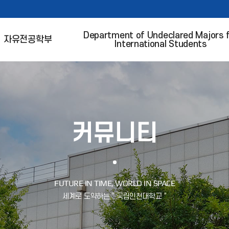
Department of Undeclared Majors 
자유전공학부
International Students
커뮤니티