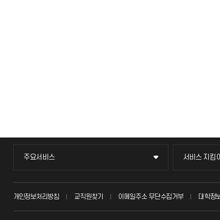
주요서비스
서비스 지킴
주요서비스
서비스 지킴
교무회의방송
묻고 답하기
개인정보처리방침
교직원찾기
이메일주소 무단수집거부
대학정
교수채용
불친절신고