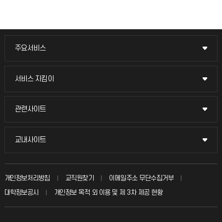
주요서비스
주요서비스
교무회의방송
서비스 지킴이
서비스 지킴이
교수채용
묻고 답하기
관련사이트
관련사이트
시설예약
불친절신고
국방헬프콜
교내사이트
교내사이트
인터넷증명
자주 묻는 질문(FAQ)
발전기금
교수회
입학안내
개인정보처리방침
교직원찾기
이메일주소 무단수집거부
칭찬마당
산학협력단
교육혁신본부
대학정보공시
개인정보 목적 외 이용 및 제 3차 제공 현황
직원채용
학생서비스 지킴이
소비자생활협동조합
국제교류과