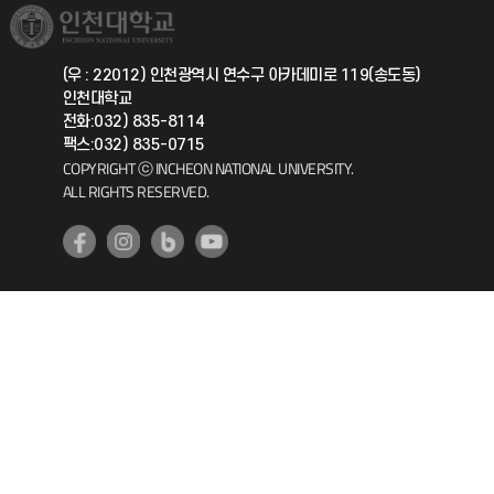
취업정보(학생)
총동문회
국제지원과
(우 : 22012) 인천광역시 연수구 아카데미로 119(송도동)
인천대학교
공자아카데미
전화:032) 835-8114
팩스:032) 835-0715
기초교육원
COPYRIGHT ⓒ INCHEON NATIONAL UNIVERSITY.
ALL RIGHTS RESERVED.
공학교육혁신센터
대학생활상담센터
사회봉사센터
생활원
원격지원