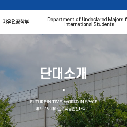
Department of Undeclared Majors f
자유전공학부
International Students
단대소개