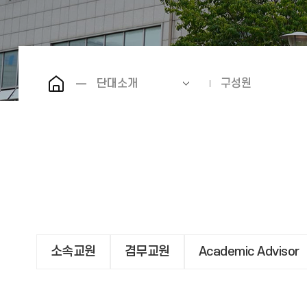
단대소개
구성원
소속교원
겸무교원
Academic Advisor