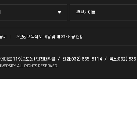
이
관련사이트
이
관련사이트
국방헬프콜
공시
개인정보 목적 외 이용 및 제 3차 제공 현황
발전기금
아카데미로 119(송도동) 인천대학교
/
전화:032) 835-8114
/
팩스:032) 835
(FAQ)
산학협력단
IVERSITY.
ALL RIGHTS RESERVED.
소비자생활협동조합
지킴이
총동문회