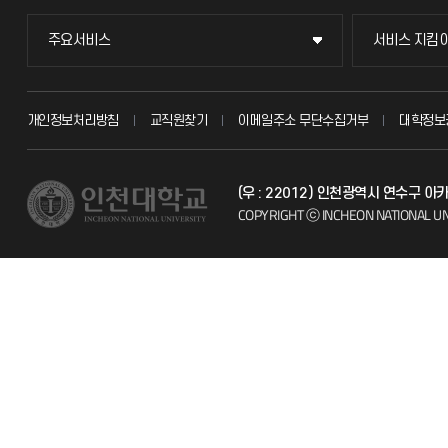
주요서비스
서비스 지킴
주요서비스
서비스 지킴
교무회의방송
묻고 답하기
개인정보처리방침
교직원찾기
이메일주소 무단수집거부
대학정보
교수채용
불친절신고
(우 : 22012) 인천광역시 연수구 
시설예약
자주 묻는 질문
COPYRIGHT ⓒ INCHEON NATIONAL UN
인터넷증명
칭찬마당
입학안내
학생서비스 
직원채용
취업정보(학생)