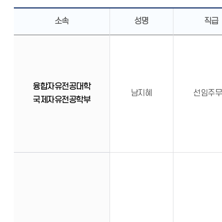
소속
성명
직급
융합자유전공대학
남지혜
선임주
국제자유전공학부