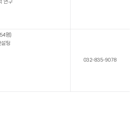
석 연구
54명)
컨설팅
032-835-9078