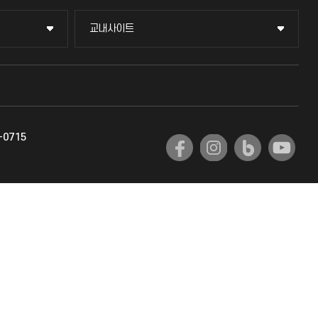
교내사이트
교내사이트
교수회
교육혁신본부
-0715
국제교류과
국제지원과
공자아카데미
기초교육원
공학교육혁신센터