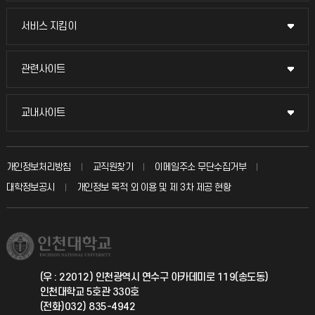
교무회의방송
서비스 지킴이
서비스 지킴이
교수채용
묻고 답하기
관련사이트
관련사이트
시설예약
불친절신고
국방헬프콜
교내사이트
교내사이트
인터넷증명
자주 묻는 질문(FAQ)
발전기금
교수회
입학안내
개인정보처리방침
교직원찾기
이메일주소 무단수집거부
칭찬마당
산학협력단
교육혁신본부
대학정보공시
개인정보 목적 외 이용 및 제 3차 제공 현황
직원채용
학생서비스 지킴이
소비자생활협동조합
국제교류과
취업정보(학생)
총동문회
국제지원과
(우 : 22012) 인천광역시 연수구 아카데미로 119(송도동)
인천대학교 5호관 330호
공자아카데미
(전화)032) 835-4942