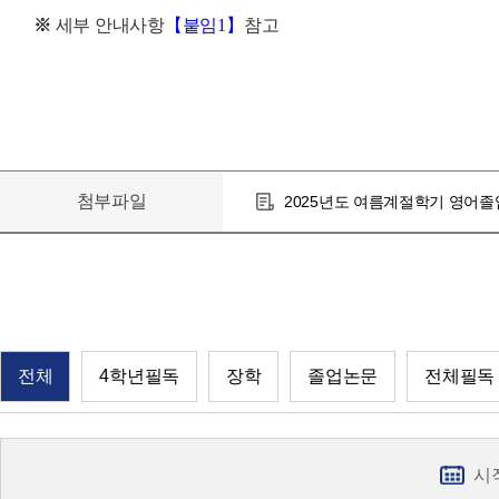
※
세부 안내사항
【
붙임
1
】
참고
첨부파일
2025년도 여름계절학기 영어졸업
전체
4학년필독
장학
졸업논문
전체필독
시