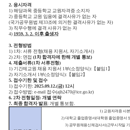
2.
응시자격
1)
해당과목
중등학교 교원자격증 소지자
2)
중등학교 교원 임용에 결격사유가 없는 자
(
국가공무원법 제
33
조에 의거한 결격사유가 없는 자
)
3)
직무수행에 결격 사유가 없는 자
4)
1959. 3. 2.
이후 출생자
3.
전형방법
1) 1
차
:
서류 전형
(
채용 지원서
,
자기소개서
)
2) 2
차
:
면
접
(1
차 합격자에 한해 개별 통보
)
4.
제출서류
(1
차 서류전형
)
1)
기간제교원 채용 지원서
1
부
(
소정양식
):
【
붙임
1
】
2)
자기소개서
1
부
(
소정양식
):
【
붙임
2
】
5.
접수기한 및 접수
1)
접수기한
:
2025.09.12.(
금
) 12
시
2)
접수방법
: e-m
ail
접수
(ajh2470
@ice.go.kr)
6. 2
차 전형일정
:
개별 연락
7.
최종 합격자 발표
:
개별 통보함
.
1)
교원자격증 사
2)
대학교 졸업증명서
(
대학원 졸업증명서 
3)
공무원채용신체검사서
(
근무시작일 