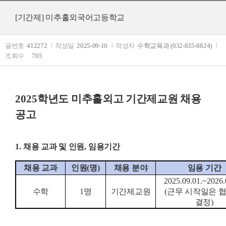
[기간제] 미추홀외국어고등학교
글번호
412272
작성일
2025-09-10
작성자
수학교육과 (032-835-8824)
조회수
705
2025
학년도 미추홀외고 기간제교원 채용
공고
1.
채용 교과 및 인원
,
임용기간
채용 교과
인원
(
명
)
채용 분야
임용 기간
2025.09.01.~2026.
수학
1
명
기간제교원
(
근무 시작일은 협
결정
)