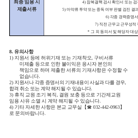
최종 임용 시
4)
잠복결핵 검사 확인서 또는 
제출서류
5)
마약류 투약 또는 중독 여부 판별 검진 결
6)
각종 경력증명
7)
직전 근무교 근무성적
*
그 외 동의서 및 해당자 대상
8.
유의사항
1)
지원서 등에 허위기재 또는 기재착오
,
구비서류
미제출 등으로 인한 불이익은 응시자 본인의
책임으로 하며 제출한 서류의 기재사항은 수정할 수
없습니다
.
2)
지원서
나 각종 증명서의 기재내용이 사실과 다를 경우
,
합격 취소 또는 계약 해지될 수 있습니다
.
3)
휴직 교원 조기 복직
,
결원 보충 등으로 기간제교원
임용 사유 소멸 시 계약 해지될 수 있습니다
.
4)
기타 자세한 사항은 본교 교무실
【☎
032-442-0963
】
로 문의바랍니다
.